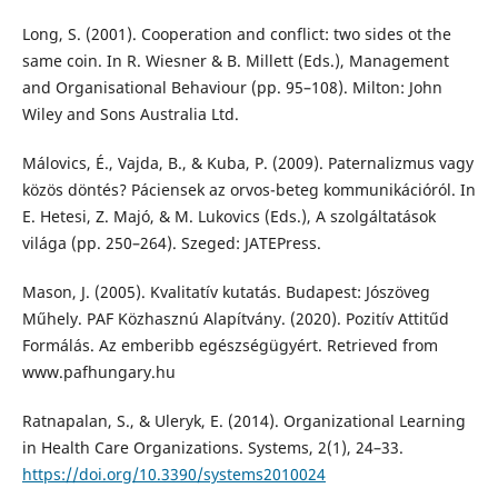
Long, S. (2001). Cooperation and conflict: two sides ot the
same coin. In R. Wiesner & B. Millett (Eds.), Management
and Organisational Behaviour (pp. 95–108). Milton: John
Wiley and Sons Australia Ltd.
Málovics, É., Vajda, B., & Kuba, P. (2009). Paternalizmus vagy
közös döntés? Páciensek az orvos-beteg kommunikációról. In
E. Hetesi, Z. Majó, & M. Lukovics (Eds.), A szolgáltatások
világa (pp. 250–264). Szeged: JATEPress.
Mason, J. (2005). Kvalitatív kutatás. Budapest: Jószöveg
Műhely. PAF Közhasznú Alapítvány. (2020). Pozitív Attitűd
Formálás. Az emberibb egészségügyért. Retrieved from
www.pafhungary.hu
Ratnapalan, S., & Uleryk, E. (2014). Organizational Learning
in Health Care Organizations. Systems, 2(1), 24–33.
https://doi.org/10.3390/systems2010024