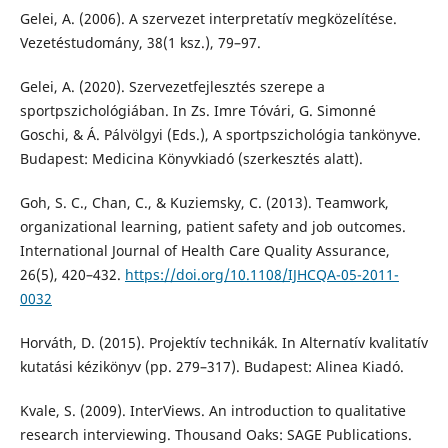
Gelei, A. (2006). A szervezet interpretatív megközelítése.
Vezetéstudomány, 38(1 ksz.), 79–97.
Gelei, A. (2020). Szervezetfejlesztés szerepe a
sportpszichológiában. In Zs. Imre Tóvári, G. Simonné
Goschi, & Á. Pálvölgyi (Eds.), A sportpszichológia tankönyve.
Budapest: Medicina Könyvkiadó (szerkesztés alatt).
Goh, S. C., Chan, C., & Kuziemsky, C. (2013). Teamwork,
organizational learning, patient safety and job outcomes.
International Journal of Health Care Quality Assurance,
26(5), 420–432.
https://doi.org/10.1108/IJHCQA-05-2011-
0032
Horváth, D. (2015). Projektív technikák. In Alternatív kvalitatív
kutatási kézikönyv (pp. 279–317). Budapest: Alinea Kiadó.
Kvale, S. (2009). InterViews. An introduction to qualitative
research interviewing. Thousand Oaks: SAGE Publications.