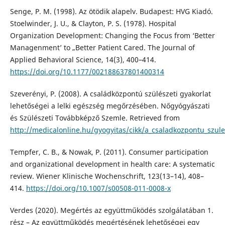
Senge, P. M. (1998). Az ötödik alapelv. Budapest: HVG Kiadó.
Stoelwinder, J. U., & Clayton, P. S. (1978). Hospital
Organization Development: Changing the Focus from ‘Better
Managenment’ to „Better Patient Cared. The Journal of
Applied Behavioral Science, 14(3), 400–414.
https://doi.org/10.1177/002188637801400314
Szeverényi, P. (2008). A családközpontú szülészeti gyakorlat
lehetőségei a lelki egészség megőrzésében. Nőgyógyászati
és Szülészeti Továbbképző Szemle. Retrieved from
http://medicalonline.hu/gyogyitas/cikk/a_csaladkozpontu_szul
Tempfer, C. B., & Nowak, P. (2011). Consumer participation
and organizational development in health care: A systematic
review. Wiener Klinische Wochenschrift, 123(13–14), 408–
414.
https://doi.org/10.1007/s00508-011-0008-x
Verdes (2020). Megértés az együttműködés szolgálatában 1.
rész – Az együttműködés megértésének lehetőségei egy