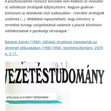
A posztszocialista recesszió korszaka nem kedvező az innovatív
és vállalkozói stratégiák kifejlesztésére. Nagyon gyakran -
különösen az átalakulás első szakaszában - restriktív stratégiák
születnek (...). Ritkábban tapasztalható, hogy kitörésre, a
termékek és/vagy szolgáltatások valamint a piacok bővítésére
vállalkoznának a gazdasági társaságok.”
Balaton Károly (1994): Vállalati stratégiai magatartás az
átmenet időszakában (1990-1994). Vezetéstudomány, 25(9)
p. 5-17.