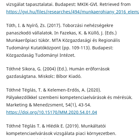
vizsgálat tapasztalatai. Budapest: MKIK-GVI. Retrieved from
https://gvi.hu/files/researches/494/munkaerohiany_2016_elem
Tóth, I. & Nyírő, Zs. (2017). Toborzási nehézségekre
panaszkodó vállalatok. In Fazekas, K. & Küllő, J. (Eds.)
Munkaerőpiaci tükör. MTA Közgazdasági és Regionális
Tudományi Kutatóközpont (pp. 109-113). Budapest:
Közgazdaság Tudományi Intézet.
Tóthné Sikora, G. (2004) (Ed.). Humán erőforrások
gazdaságtana. Miskolc: Bíbor Kiadó.
Tóthné Téglás, T. & Kelemen-Erdős, A. (2020).
Pályakezdőkkel szembeni kompetenciaelvárások és mérésük.
Marketing & Menedzsment, 54(1), 43-54.
https://doi.org/10.15170/MM.2020.54.01.04
Tóthné Téglás T. & Hlédik E. (2019). Munkáltatói
kompetenciaelvárások vizsgálata piaci környezetben.