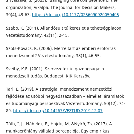
Srivastava, S. (2005). Managing core competence of the
organization, Vikalpa. The Journal for Decision Makers,
30(4), 49-63.
https://doi.org/10.1177/0256090920050405
Szabó, K. (2011). Állandósult túlkereslet a tehetségpiacon.
Vezetéstudomány, 42(11), 2-15.
Szőts-Kovács, K. (2006). Merre tart az emberi erőforrás
menedzsment? Vezetéstudomány, 38(1), 46-55.
Sveiby, K.E. (2001). Szervezetek új gazdagsága: a
menedzselt tudás. Budapest: KJK Kerszöv.
Tari, E. (2019). A stratégiai menedzsment nemzetközi
fejlődése az utóbbi negyedszázadban – elméleti áramlatok
és tudományági perspektívák Vezetéstudomány, 50(12), 74-
89.
https://doi.org/10.14267/VEZTUD.2019.12.07
Tóth, I. J., Nábelek, F., Hajdu, M. &Nyírő, Zs. (2017). A
munkaerőhiány vállalati percepciója. Egy empirikus