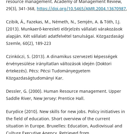
resource management. Academy of Management Review,
29(3), 341-368,
https://doi.org/10.5465/AMR.2004.13670987
,
Czibik, Á., Fazekas, M., Németh, N., Semjén, A. & Tóth, I.J.
(2013). Munkaerő-keresleti előrjelzés vállalati várakozások
alapján. Két vállalati adatfelvétel tanulságai. Közgazdasági
Szemle, 60(2), 189-223
Czinkóczi, S. (2013). A dinamikus szervezeti képességek
érvényesülése irányítatlan változások idején (Doktori
értekezés). Pécs: Pécsi Tudományegyetem
Közgazdaságtudományi Kar.
Dessler, G. (2000). Human Resource management. Upper
Saddle River, New Jersey: Prentice Hall.
Eurydice (2010). New skills for new jobs. Policy initiatives in
the field of education. Short overview of the current
situation in Europe. Bruxelles: Education, Audiovisual and
Culture Executive Agency. Retrieved from