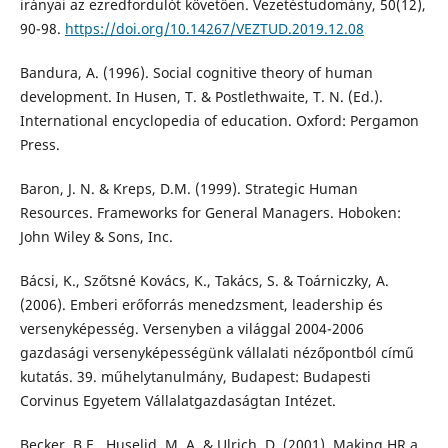
irányai az ezredfordulót követően. Vezetéstudomány, 50(12),
90-98.
https://doi.org/10.14267/VEZTUD.2019.12.08
Bandura, A. (1996). Social cognitive theory of human
development. In Husen, T. & Postlethwaite, T. N. (Ed.).
International encyclopedia of education. Oxford: Pergamon
Press.
Baron, J. N. & Kreps, D.M. (1999). Strategic Human
Resources. Frameworks for General Managers. Hoboken:
John Wiley & Sons, Inc.
Bácsi, K., Szőtsné Kovács, K., Takács, S. & Toárniczky, A.
(2006). Emberi erőforrás menedzsment, leadership és
versenyképesség. Versenyben a világgal 2004-2006
gazdasági versenyképességünk vállalati nézőpontból című
kutatás. 39. műhelytanulmány, Budapest: Budapesti
Corvinus Egyetem Vállalatgazdaságtan Intézet.
Becker, B.E., Huselid, M. A. & Ulrich, D. (2001). Making HR a