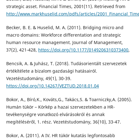
strategic asset. Financial Times, 2001(11). Retrieved from
http://www.markhuselid.com/pdfs/articles/2001_Financial_Tim
Becker, B. E. & Huselid, M. A. (2011). Bridging micro and
macro domains: Workforce differentation and strategic
human resource management. Journal of Management,
37(2), 421-428,
https://doi.org/10.1177/0149206310373400
,
Bencsik, A. & Juhász, T. (2018). Tudásorientált szervezetek
értékítélete a bizalom gazdasági hatásairól.
Vezetéstudomány, 49(1), 30-39.
https://doi.org/10.14267/VEZTUD.2018.01.04
Bokor, A., Bíró,K., Kováts,G., Takács,S. & Toarniczky,A. (2005).
Humán tükör – Körkép a hazai szervezetekben a HR-
tevékenységre vonatkozó elvárásokról és annak
megítéléséről, 1. rész. Vezetéstudomány, 36(10), 33-47.
Bokor, A. (2011). A IV. HR tükör kutatás legfontosabb