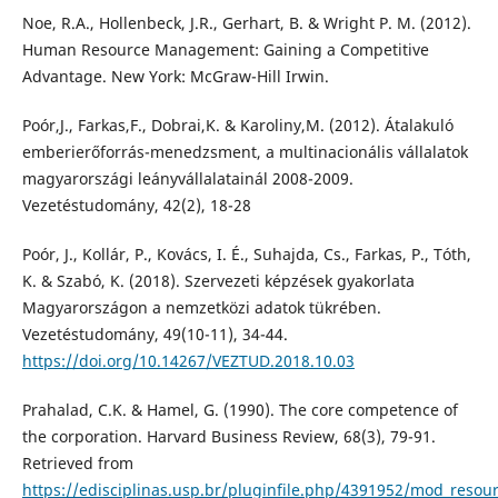
Noe, R.A., Hollenbeck, J.R., Gerhart, B. & Wright P. M. (2012).
Human Resource Management: Gaining a Competitive
Advantage. New York: McGraw-Hill Irwin.
Poór,J., Farkas,F., Dobrai,K. & Karoliny,M. (2012). Átalakuló
emberierőforrás-menedzsment, a multinacionális vállalatok
magyarországi leányvállalatainál 2008-2009.
Vezetéstudomány, 42(2), 18-28
Poór, J., Kollár, P., Kovács, I. É., Suhajda, Cs., Farkas, P., Tóth,
K. & Szabó, K. (2018). Szervezeti képzések gyakorlata
Magyarországon a nemzetközi adatok tükrében.
Vezetéstudomány, 49(10-11), 34-44.
https://doi.org/10.14267/VEZTUD.2018.10.03
Prahalad, C.K. & Hamel, G. (1990). The core competence of
the corporation. Harvard Business Review, 68(3), 79-91.
Retrieved from
https://edisciplinas.usp.br/pluginfile.php/4391952/mod_reso