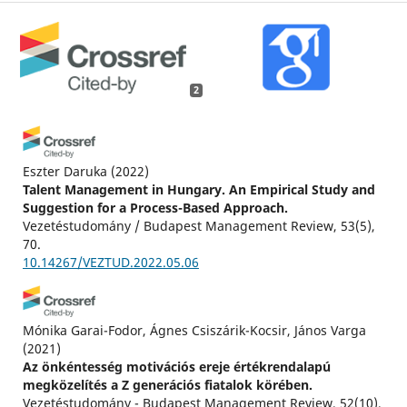
2
Eszter Daruka
(2022)
Talent Management in Hungary. An Empirical Study and
Suggestion for a Process-Based Approach.
Vezetéstudomány / Budapest Management Review, 53(5),
70.
10.14267/VEZTUD.2022.05.06
Mónika Garai-Fodor, Ágnes Csiszárik-Kocsir, János Varga
(2021)
Az önkéntesség motivációs ereje értékrendalapú
megközelítés a Z generációs fiatalok körében.
Vezetéstudomány - Budapest Management Review, 52(10),