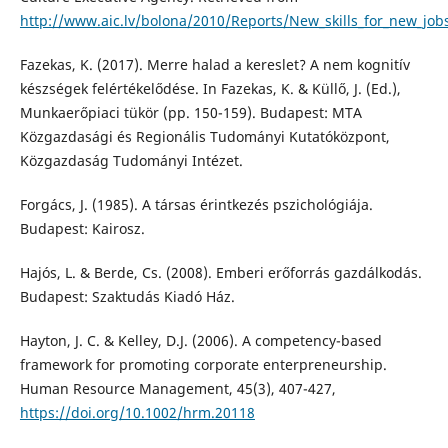
http://www.aic.lv/bolona/2010/Reports/New_skills_for_new_job
Fazekas, K. (2017). Merre halad a kereslet? A nem kognitív
készségek felértékelődése. In Fazekas, K. & Küllő, J. (Ed.),
Munkaerőpiaci tükör (pp. 150-159). Budapest: MTA
Közgazdasági és Regionális Tudományi Kutatóközpont,
Közgazdaság Tudományi Intézet.
Forgács, J. (1985). A társas érintkezés pszichológiája.
Budapest: Kairosz.
Hajós, L. & Berde, Cs. (2008). Emberi erőforrás gazdálkodás.
Budapest: Szaktudás Kiadó Ház.
Hayton, J. C. & Kelley, D.J. (2006). A competency-based
framework for promoting corporate enterpreneurship.
Human Resource Management, 45(3), 407-427,
https://doi.org/10.1002/hrm.20118