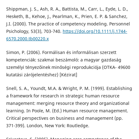
Shippman, J. S., Ash, R. A., Battista, M., Carr, L., Eyde, L. D.,
Hesketh, B., Kehoe, J., Pearlman, K., Prien, E. P. & Sanchez,
J.I. (2000). The practice of competency modeling. Personnel
Psichology, 53(3), 703-740.
https://doi.org/10.1111/j.1744-
6570.2000.tb00220.x
Simon, P. (2006). Formálisan és informálisan szerzett
kompetenciák: szakmai beszámoló: a magyar gazdaság
személyi tényezőinek minőségi reprodukciója (OTKA- 49600
kutatási zárójelentéshez) [Kézirat]
Snell, S. A., Youndt, M.A. & Wright, P. M. (1999). Establishing
a framework for research in strategic human resource
management: merging resource theory and organizational
learning. In Poole, M. (Ed.) Human resource management.
Critical perspectives on business and management (pp.
371-399). London, New York: Routledge.