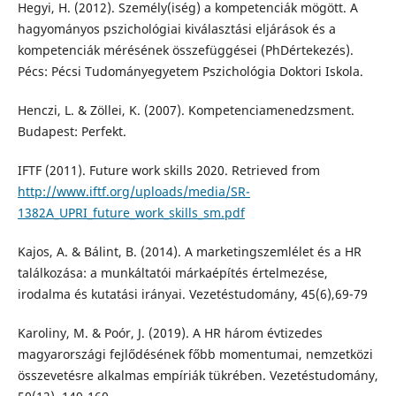
Hegyi, H. (2012). Személy(iség) a kompetenciák mögött. A
hagyományos pszichológiai kiválasztási eljárások és a
kompetenciák mérésének összefüggései (PhDértekezés).
Pécs: Pécsi Tudományegyetem Pszichológia Doktori Iskola.
Henczi, L. & Zöllei, K. (2007). Kompetenciamenedzsment.
Budapest: Perfekt.
IFTF (2011). Future work skills 2020. Retrieved from
http://www.iftf.org/uploads/media/SR-
1382A_UPRI_future_work_skills_sm.pdf
Kajos, A. & Bálint, B. (2014). A marketingszemlélet és a HR
találkozása: a munkáltatói márkaépítés értelmezése,
irodalma és kutatási irányai. Vezetéstudomány, 45(6),69-79
Karoliny, M. & Poór, J. (2019). A HR három évtizedes
magyarországi fejlődésének főbb momentumai, nemzetközi
összevetésre alkalmas empíriák tükrében. Vezetéstudomány,