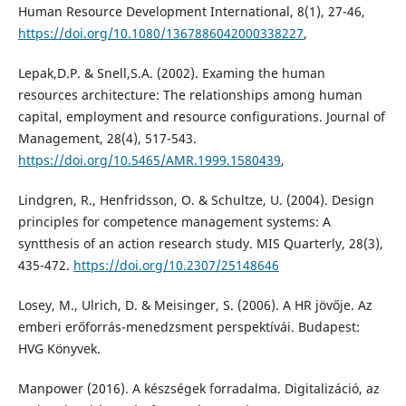
Human Resource Development International, 8(1), 27-46,
https://doi.org/10.1080/1367886042000338227
,
Lepak,D.P. & Snell,S.A. (2002). Examing the human
resources architecture: The relationships among human
capital, employment and resource configurations. Journal of
Management, 28(4), 517-543.
https://doi.org/10.5465/AMR.1999.1580439
,
Lindgren, R., Henfridsson, O. & Schultze, U. (2004). Design
principles for competence management systems: A
syntthesis of an action research study. MIS Quarterly, 28(3),
435-472.
https://doi.org/10.2307/25148646
Losey, M., Ulrich, D. & Meisinger, S. (2006). A HR jövője. Az
emberi erőforrás-menedzsment perspektívái. Budapest:
HVG Könyvek.
Manpower (2016). A készségek forradalma. Digitalizáció, az