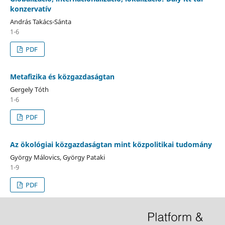
konzervatív
András Takács-Sánta
1-6
PDF
Metafizika és közgazdaságtan
Gergely Tóth
1-6
PDF
Az ökológiai közgazdaságtan mint közpolitikai tudomány
György Málovics, György Pataki
1-9
PDF