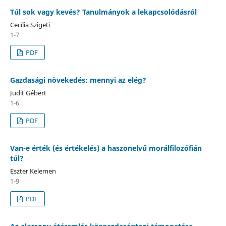
Túl sok vagy kevés? Tanulmányok a lekapcsolódásról
Cecília Szigeti
1-7
PDF
Gazdasági növekedés: mennyi az elég?
Judit Gébert
1-6
PDF
Van-e érték (és értékelés) a haszonelvű morálfilozófián
túl?
Eszter Kelemen
1-9
PDF