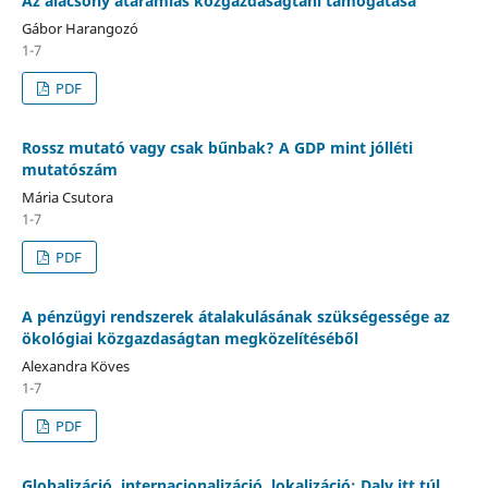
Az alacsony átáramlás közgazdaságtani támogatása
Gábor Harangozó
1-7
PDF
Rossz mutató vagy csak bűnbak? A GDP mint jólléti
mutatószám
Mária Csutora
1-7
PDF
A pénzügyi rendszerek átalakulásának szükségessége az
ökológiai közgazdaságtan megközelítéséből
Alexandra Köves
1-7
PDF
Globalizáció, internacionalizáció, lokalizáció: Daly itt túl