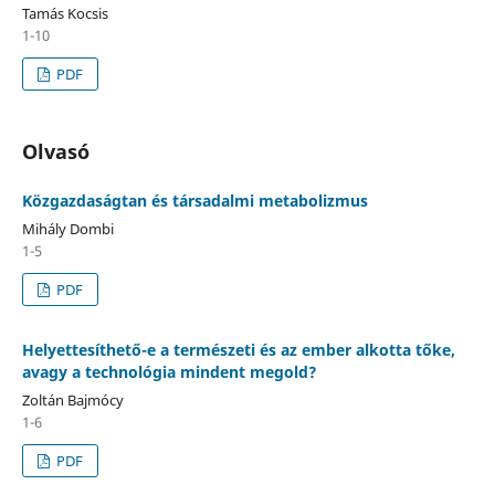
Tamás Kocsis
1-10
PDF
Olvasó
Közgazdaságtan és társadalmi metabolizmus
Mihály Dombi
1-5
PDF
Helyettesíthető-e a természeti és az ember alkotta tőke,
avagy a technológia mindent megold?
Zoltán Bajmócy
1-6
PDF