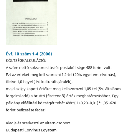
Évf. 10 szám 1-4 (2006)
KÖLTSÉGKALKULÁCIÓ:
A szám nettó sokszorosítási és postaköltsége 488 forint volt.
Ezt az értéket meg kell szorozni 1,2-tel (20% egyetemi elvonás),
illetve 1,01-gyel (1% kulturális járulék),
majd az így kapott értéket meg kell szorozni 1,05-tel (5% általános
forgalmi adó) a bruttó (fizetendő) érték meghatározásához. Egy
példány előállítási költségét tehát 488*( 1+0,20+0,01)*1,05~620
forint befizetése fedezi.
Kiadja és szerkeszti az Altern-csoport
Budapesti Corvinus Egyetem