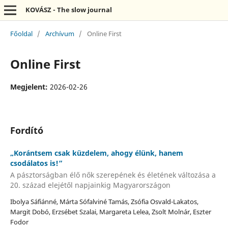
KOVÁSZ - The slow journal
Főoldal
/
Archívum
/
Online First
Online First
Megjelent:
2026-02-26
Fordító
„Korántsem csak küzdelem, ahogy élünk, hanem
csodálatos is!”
A pásztorságban élő nők szerepének és életének változása a
20. század elejétől napjainkig Magyarországon
Ibolya Sáfiánné, Márta Sófalviné Tamás, Zsófia Osvald-Lakatos,
Margit Dobó, Erzsébet Szalai, Margareta Lelea, Zsolt Molnár, Eszter
Fodor