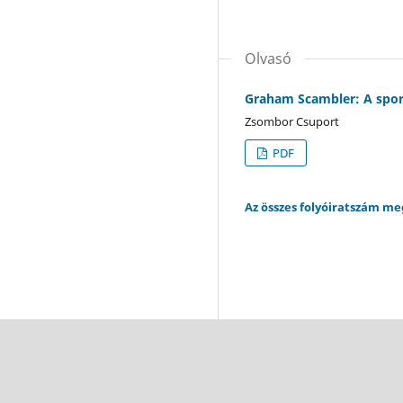
Olvasó
Graham Scambler: A sport 
Zsombor Csuport
PDF
Az összes folyóiratszám m