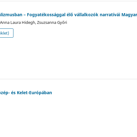
lizmusban – Fogyatékossággal élő vállalkozók narratívái Magya
s, Anna Laura Hidegh, Zsuzsanna Győri
klet)
zép- és Kelet-Európában