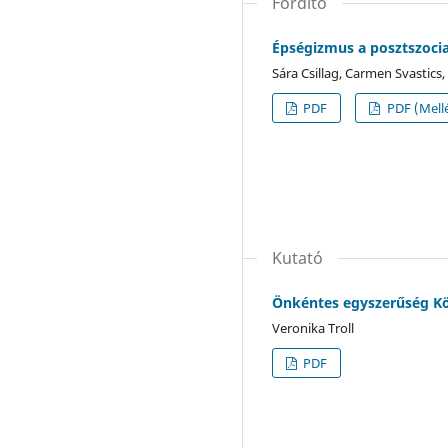
Fordító
Épségizmus a posztszocia
Sára Csillag, Carmen Svastic
PDF
PDF (Mellé
Kutató
Önkéntes egyszerűség Kö
Veronika Troll
PDF