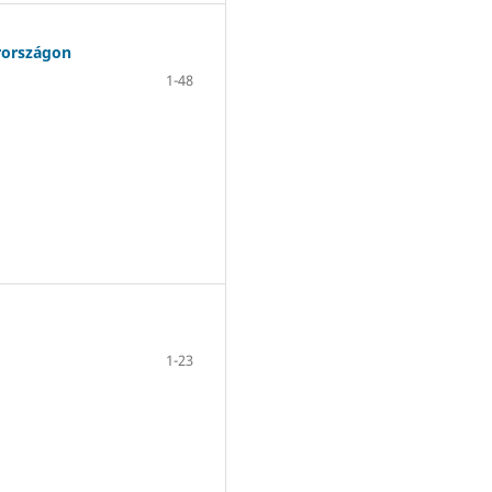
rországon
1-48
1-23