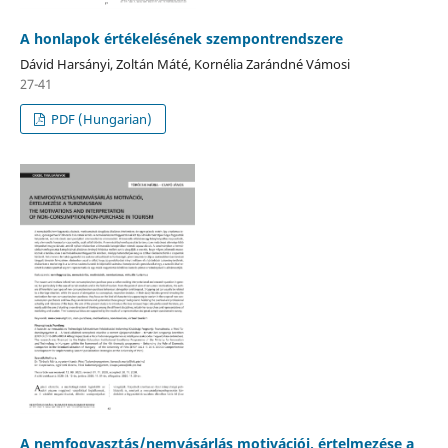
A honlapok értékelésének szempontrendszere
Dávid Harsányi, Zoltán Máté, Kornélia Zarándné Vámosi
27-41
PDF (Hungarian)
A nemfogyasztás/nemvásárlás motivációi, értelmezése a