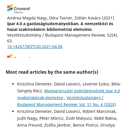
Andrea Magda Nagy, Dóra Tasner, Zoltán Kovács
(2021)
Ipar 4.0 a gazdaságtudományokban. A nemzetközi és
hazai szakirodalom bibliometriai elemzése.
Vezetéstudomány / Budapest Management Review, 52(4),
63.
10.14267/VEZTUD.2021.04.06
Róbert Pintér
(2023)
Most read articles by the same author(s)
A magyar kis- és középvállalkozások digitális érettsége :
A digiméter index: elméleti megalapozás.
Krisztina Demeter, Dávid Losonci, Levente Szász, Béla-
Vezetéstudomány / Budapest Management Review, 54(9),
Gergely Rácz,
Magyarországi gyártóegységek ipar 4.0
16.
10.14267/VEZTUD.2023.09.02
gyakorlatának elemzése
,
Vezetéstudomány /
Budapest Management Review: Vol. 51 No. 4 (2020)
Krisztina Demeter, Dávid Losonci, Róbert Marciniak,
Judit Nagy, Péter Móricz, Zsolt Matyusz, Máté Baksa,
Anna Freund, Zsófia Jámbor, Bence Pistrui, Orsolya