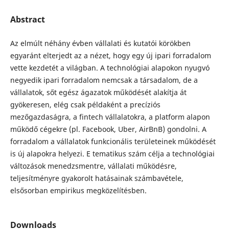
Abstract
Az elmúlt néhány évben vállalati és kutatói körökben
egyaránt elterjedt az a nézet, hogy egy új ipari forradalom
vette kezdetét a világban. A technológiai alapokon nyugvó
negyedik ipari forradalom nemcsak a társadalom, de a
vállalatok, sőt egész ágazatok működését alakítja át
gyökeresen, elég csak példaként a precíziós
mezőgazdaságra, a fintech vállalatokra, a platform alapon
működő cégekre (pl. Facebook, Uber, AirBnB) gondolni. A
forradalom a vállalatok funkcionális területeinek működését
is új alapokra helyezi. E tematikus szám célja a technológiai
változások menedzsmentre, vállalati működésre,
teljesítményre gyakorolt hatásainak számbavétele,
elsősorban empirikus megközelítésben.
Downloads