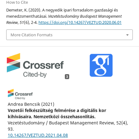
How to Cite
Demeter, K. (2020). A negyedik ipari forradalom gazdasági és
menedzsmenthatásai.
Vezetéstudomány Budapest Management
Review
,
51
(6), 2-4.
https://doi.org/10.14267/VEZTUD.2020.06.01
More Citation Formats
3
Andrea Bencsik
(2021)
Vezetői felkészültség felmérése a digitális kor
kihívásaira. Nemzetközi összehasonlítás.
Vezetéstudomány / Budapest Management Review, 52(4),
93.
10.14267/VEZTUD.2021.04.08