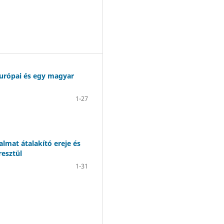
európai és egy magyar
1-27
almat átalakító ereje és
resztül
1-31