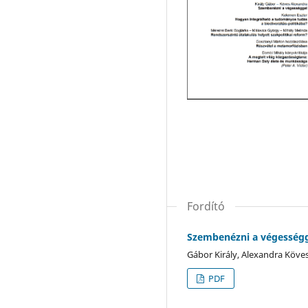
Fordító
Szembenézni a végességg
Gábor Király, Alexandra Köve
PDF