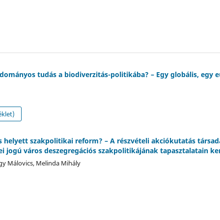
dományos tudás a biodiverzitás-politikába? – Egy globális, egy 
klet)
 helyett szakpolitikai reform? – A részvételi akciókutatás társad
i jogú város deszegregációs szakpolitikájának tapasztalatain ke
gy Málovics, Melinda Mihály