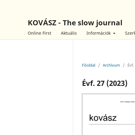
KOVÁSZ - The slow journal
Online First
Aktuális
Információk
Szer
Főoldal
/
Archívum
/
Évf.
Évf. 27 (2023)