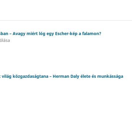
ban – Avagy miért lóg egy Escher-kép a falamon?
ólása
lt világ közgazdaságtana – Herman Daly élete és munkássága