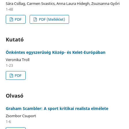
Sára Csillag, Carmen Svastics, Anna Laura Hidegh, Zsuzsanna Győri
1-48
PDF
PDF (Melléklet)
Kutató
Önkéntes egyszerűség Közép- és Kelet-Európában
Veronika Troll
1-23
PDF
Olvasó
Graham Scambler: A sport kritikai realista elmélete
Zsombor Csuport
1-6