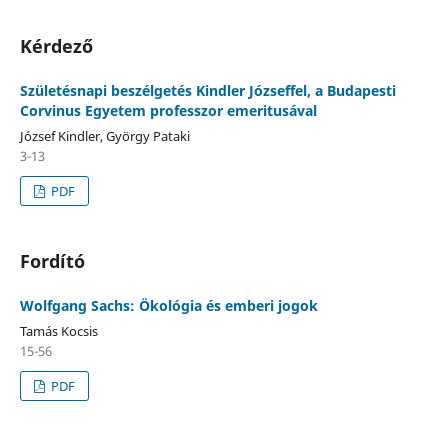
Kérdező
Születésnapi beszélgetés Kindler Józseffel, a Budapesti
Corvinus Egyetem professzor emeritusával
József Kindler, György Pataki
3-13
PDF
Fordító
Wolfgang Sachs: Ökológia és emberi jogok
Tamás Kocsis
15-56
PDF