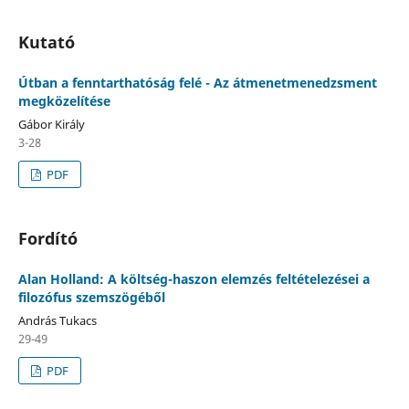
Kutató
Útban a fenntarthatóság felé - Az átmenetmenedzsment
megközelítése
Gábor Király
3-28
PDF
Fordító
Alan Holland: A költség-haszon elemzés feltételezései a
filozófus szemszögéből
András Tukacs
29-49
PDF