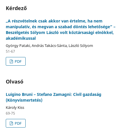
Kérdező
„A részvételnek csak akkor van értelme, ha nem
manipulatív, és megvan a szabad döntés lehetősége” –
Beszélgetés Sólyom László volt köztársasági elnökkel,
akadémikussal
György Pataki, András Takács-Sánta, László Sólyom
51-67
PDF
Olvasó
Luigino Bruni – Stefano Zamagni: Civil gazdaság
(Könyvismertetés)
Károly Kiss
69-75
PDF