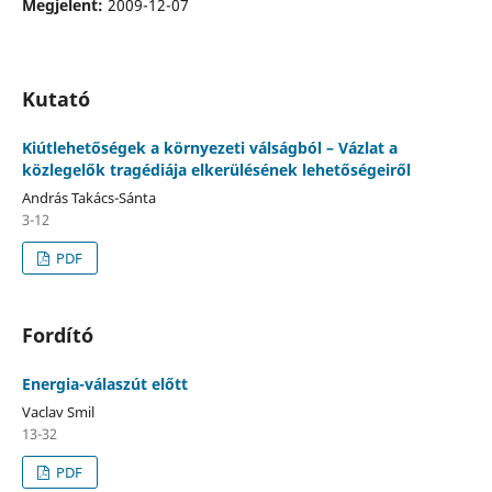
Megjelent:
2009-12-07
Kutató
Kiútlehetőségek a környezeti válságból – Vázlat a
közlegelők tragédiája elkerülésének lehetőségeiről
András Takács-Sánta
3-12
PDF
Fordító
Energia-válaszút előtt
Vaclav Smil
13-32
PDF