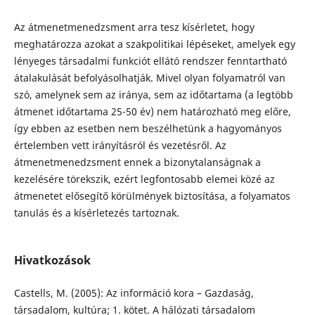
Az átmenetmenedzsment arra tesz kísérletet, hogy
meghatározza azokat a szakpolitikai lépéseket, amelyek egy
lényeges társadalmi funkciót ellátó rendszer fenntartható
átalakulását befolyásolhatják. Mivel olyan folyamatról van
szó, amelynek sem az iránya, sem az időtartama (a legtöbb
átmenet időtartama 25-50 év) nem határozható meg előre,
így ebben az esetben nem beszélhetünk a hagyományos
értelemben vett irányításról és vezetésről. Az
átmenetmenedzsment ennek a bizonytalanságnak a
kezelésére törekszik, ezért legfontosabb elemei közé az
átmenetet elősegítő körülmények biztosítása, a folyamatos
tanulás és a kísérletezés tartoznak.
Hivatkozások
Castells, M. (2005): Az információ kora – Gazdaság,
társadalom, kultúra; 1. kötet. A hálózati társadalom