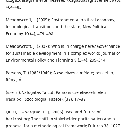
közgazdaságtani értelmezései, Közgazdasági Szemle 56 (5),
464–483.
Meadowcroft, J. (2005): Environmental political economy,
technological transitions and the state; New Political
Economy 10 (4), 479–498.
Meadowcroft, J. (2007): Who is in charge here? Governance
for sustainable development in a complex world; Journal of
Environmental Policy and Planning 9 (3–4), 299–314.
Parsons, T. (1985/1949): A cselekvés elmélete; részlet in.
Rényi, Á.
(szerk.): Válogatás Talcott Parsons cselekvéselméleti
írásaiból; Szociológiai Füzetek (38), 17–38.
Quist, J. – Vergragt P. J. (2006): Past and future of
backcasting: The shift to stakeholder participation and a
proposal for a methodological framework; Futures 38, 1027–