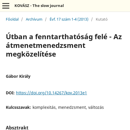
KOVÁSZ - The slow journal
Főoldal
/
Archívum
/
Évf. 17 szám 1-4 (2013)
/
Kutató
Útban a fenntarthatóság felé - Az
átmenetmenedzsment
megközelítése
Gábor Király
DOI:
https://doi.org/10.14267/kov.2013e1
Kulcsszavak:
komplexitás, menedzsment, változás
Absztrakt