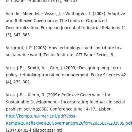
of Cleaner Production 15 (1), 94–103.
Van der Meer, M. – Visser, J. – Wilthagen, T. (2005): Adaptive
and Reflexive Governance: The Limits of Organized
Decentralization; European Journal of Industrial Relations 11
(3), 347–365.
Vergragt, J. P. (2006): How technology could contribute to a
sustainable world; Tellus Institute; GTI Paper Series, 8.
Voss, J-P. – Smith, A. – Grin, J. (2009): Designing long–term
policy: rethinking transition management; Policy Sciences 42
(4), 275–302.
Voss, J-P. – Kemp, R. (2005): Reflexive Governance for
Sustainable Development – Incorporating feedback in social
problem solving;ESEE Conference June 14–17., Lisbon,
http://kemp.unu-merit.nl/pdf/Voss-
Kemp%20Reflexive%20Governance%20for%20ESEE%202005.pd
(2014.04.03-i állapot szerint)