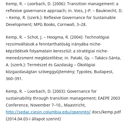
Kemp, R. – Loorbach, D. (2006): Transition management: a
reflexive governance approach; in. Voss, J–P. – Bauknecht, D.
– Kemp, R. (szerk.): Reflexive Governance for Sustainable
Development; MPG Books, Cornwall, 3–28.
Kemp, R. – Schot, J. – Hoogma, R. (2004): Technológiai
rezsimváltások a fenntarthatóság irányába niche-
képződések folyamatain keresztül: a stratégiai niche-
menedzsment megközelítése; in. Pataki, Gy. – Takács-Sánta,
A. (szerk.): Természet és Gazdaság – Ökológiai
közgazdaságtan szöveggyűjtemény; Typotex, Budapest,
360–391.
Kemp, R. – Loorbach, D. (2003): Governance for
sustainability through transition management; EAEPE 2003
Conference, November 7–10., Maastricht,
http://sedac.ciesin.columbia.edu/openmtg/
docs/kemp.pdf
(2014.04.03-i állapot szerint)