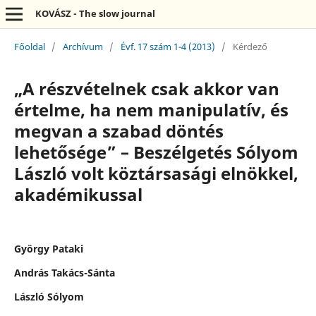
KOVÁSZ - The slow journal
Főoldal
/
Archívum
/
Évf. 17 szám 1-4 (2013)
/
Kérdező
„A részvételnek csak akkor van
értelme, ha nem manipulatív, és
megvan a szabad döntés
lehetősége” – Beszélgetés Sólyom
László volt köztársasági elnökkel,
akadémikussal
György Pataki
András Takács-Sánta
László Sólyom