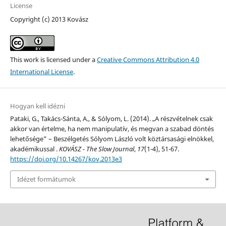
License
Copyright (c) 2013 Kovász
This work is licensed under a
Creative Commons Attribution 4.0
International License
.
Hogyan kell idézni
Pataki, G., Takács-Sánta, A., & Sólyom, L. (2014). „A részvételnek csak
akkor van értelme, ha nem manipulatív, és megvan a szabad döntés
lehetősége” – Beszélgetés Sólyom László volt köztársasági elnökkel,
akadémikussal .
KOVÁSZ - The Slow Journal
,
17
(1-4), 51-67.
https://doi.org/10.14267/kov.2013e3
Idézet formátumok