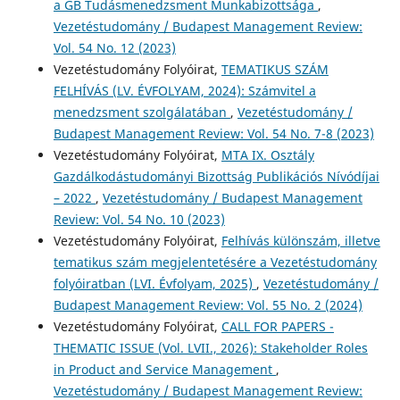
a GB Tudásmenedzsment Munkabizottsága
,
Vezetéstudomány / Budapest Management Review:
Vol. 54 No. 12 (2023)
Vezetéstudomány Folyóirat,
TEMATIKUS SZÁM
FELHÍVÁS (LV. ÉVFOLYAM, 2024): Számvitel a
menedzsment szolgálatában
,
Vezetéstudomány /
Budapest Management Review: Vol. 54 No. 7-8 (2023)
Vezetéstudomány Folyóirat,
MTA IX. Osztály
Gazdálkodástudományi Bizottság Publikációs Nívódíjai
– 2022
,
Vezetéstudomány / Budapest Management
Review: Vol. 54 No. 10 (2023)
Vezetéstudomány Folyóirat,
Felhívás különszám, illetve
tematikus szám megjelentetésére a Vezetéstudomány
folyóiratban (LVI. Évfolyam, 2025)
,
Vezetéstudomány /
Budapest Management Review: Vol. 55 No. 2 (2024)
Vezetéstudomány Folyóirat,
CALL FOR PAPERS -
THEMATIC ISSUE (Vol. LVII., 2026): Stakeholder Roles
in Product and Service Management
,
Vezetéstudomány / Budapest Management Review: