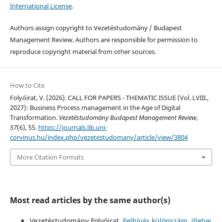
International License
.
Authors assign copyright to Vezetéstudomány / Budapest
Management Review. Authors are responsible for permission to
reproduce copyright material from other sources.
How to Cite
Folyóirat, V. (2026). CALL FOR PAPERS - THEMATIC ISSUE (Vol. LVIII.,
2027): Business Process management in the Age of Digital
Transformation.
Vezetéstudomány Budapest Management Review
,
57
(6), 55.
https://journals.lib.uni-
corvinus.hu/index.php/vezetestudomany/article/view/3804
More Citation Formats
Most read articles by the same author(s)
Vezetéstudomány Folyóirat,
Felhívás különszám, illetve