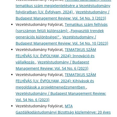
tematikus szám megjelentetésére a Vezetéstudomány
folyóiratban (LV. Évfolyam, 2024)
,
Vezetéstudomány /
Budapest Management Review: Vol. 54 No. 3 (2023)
Vezetéstudomány Folyóirat,
Tematikus szám felhívás
(sorszámon felüli különszám): „Fogyasztói trendek
generációs különbségei”
,
Vezetéstudomány /
Budapest Management Review: Vol. 54 No. 10 (2023)
Vezetéstudomány Folyóirat,
TEMATIKUS SZÁM
FELHÍVÁS (LV. ÉVFOLYAM, 2024): Innováció és
vállalkozás
,
Vezetéstudomány / Budapest
Management Review: Vol. 54 No. 6 (2023)
Vezetéstudomány Folyóirat,
TEMATIKUS SZÁM
FELHÍVÁS (LV. ÉVFOLYAM, 2024): Kihívások és
megoldások a projektmenedzsmentben
,
Vezetéstudomány / Budapest Management Review:
Vol. 54 No. 6 (2023)
Vezetéstudomány Folyóirat,
MTA
Gazdálkodástudományi Bizottság közleménye: 20 éves