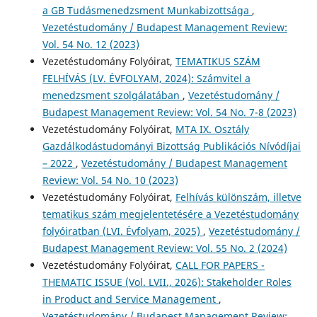
a GB Tudásmenedzsment Munkabizottsága
,
Vezetéstudomány / Budapest Management Review:
Vol. 54 No. 12 (2023)
Vezetéstudomány Folyóirat,
TEMATIKUS SZÁM
FELHÍVÁS (LV. ÉVFOLYAM, 2024): Számvitel a
menedzsment szolgálatában
,
Vezetéstudomány /
Budapest Management Review: Vol. 54 No. 7-8 (2023)
Vezetéstudomány Folyóirat,
MTA IX. Osztály
Gazdálkodástudományi Bizottság Publikációs Nívódíjai
– 2022
,
Vezetéstudomány / Budapest Management
Review: Vol. 54 No. 10 (2023)
Vezetéstudomány Folyóirat,
Felhívás különszám, illetve
tematikus szám megjelentetésére a Vezetéstudomány
folyóiratban (LVI. Évfolyam, 2025)
,
Vezetéstudomány /
Budapest Management Review: Vol. 55 No. 2 (2024)
Vezetéstudomány Folyóirat,
CALL FOR PAPERS -
THEMATIC ISSUE (Vol. LVII., 2026): Stakeholder Roles
in Product and Service Management
,
Vezetéstudomány / Budapest Management Review: