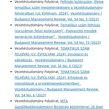
Vezetéstudomány Folyóirat,
Felhívás különszám, illetve
tematikus szám megjelentetésére a Vezetéstudomány
folyóiratban (LV. Évfolyam, 2024)
,
Vezetéstudomány /
Budapest Management Review: Vol. 54 No. 3 (2023)
Vezetéstudomány Folyóirat,
Tematikus szám felhívás
(sorszámon felüli különszám): „Fogyasztói trendek
generációs különbségei”
,
Vezetéstudomány /
Budapest Management Review: Vol. 54 No. 10 (2023)
Vezetéstudomány Folyóirat,
TEMATIKUS SZÁM
FELHÍVÁS (LV. ÉVFOLYAM, 2024): Innováció és
vállalkozás
,
Vezetéstudomány / Budapest
Management Review: Vol. 54 No. 6 (2023)
Vezetéstudomány Folyóirat,
TEMATIKUS SZÁM
FELHÍVÁS (LV. ÉVFOLYAM, 2024): Kihívások és
megoldások a projektmenedzsmentben
,
Vezetéstudomány / Budapest Management Review:
Vol. 54 No. 6 (2023)
Vezetéstudomány Folyóirat,
MTA
Gazdálkodástudományi Bizottság közleménye: 20 éves