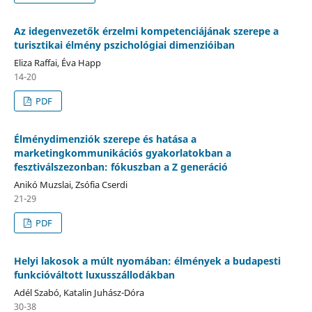
Az idegenvezetők érzelmi kompetenciájának szerepe a
turisztikai élmény pszichológiai dimenzióiban
Eliza Raffai, Éva Happ
14-20
PDF
Élménydimenziók szerepe és hatása a
marketingkommunikációs gyakorlatokban a
fesztiválszezonban: fókuszban a Z generáció
Anikó Muzslai, Zsófia Cserdi
21-29
PDF
Helyi lakosok a múlt nyomában: élmények a budapesti
funkcióváltott luxusszállodákban
Adél Szabó, Katalin Juhász-Dóra
30-38