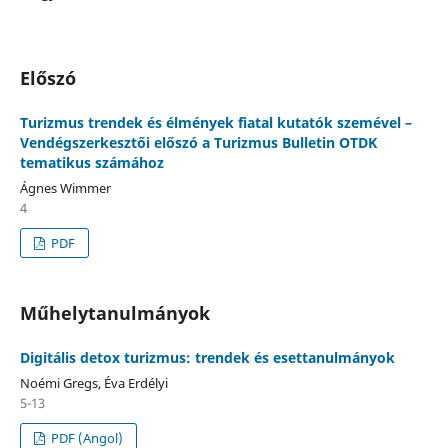
Előszó
Turizmus trendek és élmények fiatal kutatók szemével –
Vendégszerkesztői előszó a Turizmus Bulletin OTDK
tematikus számához
Ágnes Wimmer
4
PDF
Műhelytanulmányok
Digitális detox turizmus: trendek és esettanulmányok
Noémi Gregs, Éva Erdélyi
5-13
PDF (Angol)