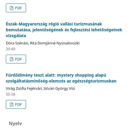
PDF
Észak-Magyarország régió vallási turizmusának
bemutatása, jelentőségének és fejlesztési lehetőségeinek
vizsgálata
Dóra Szénási, Rita Domjánné Nyizsalovszki
39-49
PDF
Fürdőélmény teszt alatt: mystery shopping alapú
szolgáltatásminőség-elemzés az egészségturizmusban
Virág Zsófia Fejérvári, István György Vizi
50-58
PDF
Nyelv