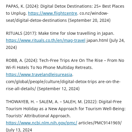
PAPAS, K. (2024): Digital Detox Destinations: 25+ Best Places
to Unplug.
https://www.flightcentre
. co.nz/window-
seat/digital-detox-destinations (September 20, 2024)
RITUALS (2017): Make time for slow travelling in Japan.
https://www.rituals.co.th/en/mag-travel
japan.html (July 24,
2024)
ROBB, A. (2024): Tech-Free Trips Are On The Rise – From No
Wi-Fi Hotels To No Phone Multiday Retreats.
https://www.travelandleisureasia
.
com/global/people/culture/digital-detox-trips are-on-the-
rise-all-details/ (September 12, 2024)
THOWAYEB, H. – SALEM, A. – SALEH, M. (2022): Digital-Free
Tourism Holiday as a New Approach for Tourism Well-Being:
Tourists’ Attributional Approach.
https://www.ncbi.nlm.nih.gov/pmc/
articles/PMC9141969/
(July 13, 2024