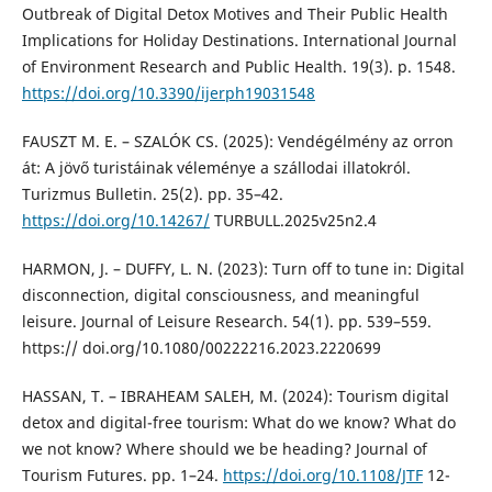
Outbreak of Digital Detox Motives and Their Public Health
Implications for Holiday Destinations. International Journal
of Environment Research and Public Health. 19(3). p. 1548.
https://doi.org/10.3390/ijerph19031548
FAUSZT M. E. – SZALÓK CS. (2025): Vendégélmény az orron
át: A jövő turistáinak véleménye a szállodai illatokról.
Turizmus Bulletin. 25(2). pp. 35–42.
https://doi.org/10.14267/
TURBULL.2025v25n2.4
HARMON, J. – DUFFY, L. N. (2023): Turn off to tune in: Digital
disconnection, digital consciousness, and meaningful
leisure. Journal of Leisure Research. 54(1). pp. 539–559.
https:// doi.org/10.1080/00222216.2023.2220699
HASSAN, T. – IBRAHEAM SALEH, M. (2024): Tourism digital
detox and digital-free tourism: What do we know? What do
we not know? Where should we be heading? Journal of
Tourism Futures. pp. 1–24.
https://doi.org/10.1108/JTF
12-