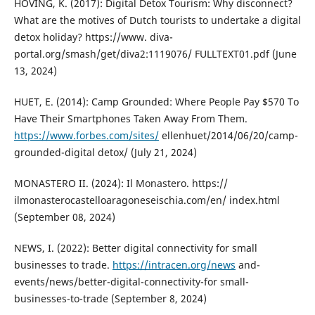
HOVING, K. (2017): Digital Detox Tourism: Why disconnect?
What are the motives of Dutch tourists to undertake a digital
detox holiday? https://www. diva-
portal.org/smash/get/diva2:1119076/ FULLTEXT01.pdf (June
13, 2024)
HUET, E. (2014): Camp Grounded: Where People Pay $570 To
Have Their Smartphones Taken Away From Them.
https://www.forbes.com/sites/
ellenhuet/2014/06/20/camp-
grounded-digital detox/ (July 21, 2024)
MONASTERO II. (2024): Il Monastero. https://
ilmonasterocastelloaragoneseischia.com/en/ index.html
(September 08, 2024)
NEWS, I. (2022): Better digital connectivity for small
businesses to trade.
https://intracen.org/news
and-
events/news/better-digital-connectivity-for small-
businesses-to-trade (September 8, 2024)