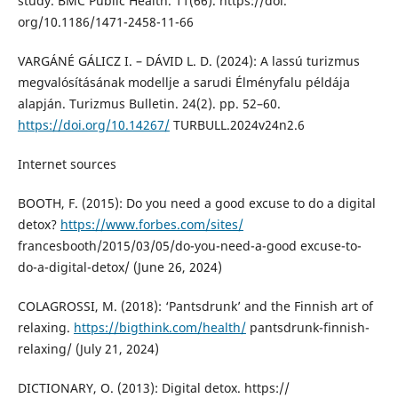
study. BMC Public Health. 11(66). https://doi.
org/10.1186/1471-2458-11-66
VARGÁNÉ GÁLICZ I. – DÁVID L. D. (2024): A lassú turizmus
megvalósításának modellje a sarudi Élményfalu példája
alapján. Turizmus Bulletin. 24(2). pp. 52–60.
https://doi.org/10.14267/
TURBULL.2024v24n2.6
Internet sources
BOOTH, F. (2015): Do you need a good excuse to do a digital
detox?
https://www.forbes.com/sites/
francesbooth/2015/03/05/do-you-need-a-good excuse-to-
do-a-digital-detox/ (June 26, 2024)
COLAGROSSI, M. (2018): ‘Pantsdrunk’ and the Finnish art of
relaxing.
https://bigthink.com/health/
pantsdrunk-finnish-
relaxing/ (July 21, 2024)
DICTIONARY, O. (2013): Digital detox. https://