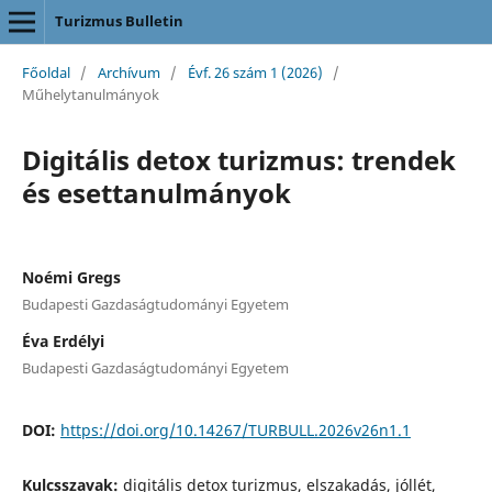
Turizmus Bulletin
Főoldal
/
Archívum
/
Évf. 26 szám 1 (2026)
/
Műhelytanulmányok
Digitális detox turizmus: trendek
és esettanulmányok
Noémi Gregs
Budapesti Gazdaságtudományi Egyetem
Éva Erdélyi
Budapesti Gazdaságtudományi Egyetem
DOI:
https://doi.org/10.14267/TURBULL.2026v26n1.1
Kulcsszavak:
digitális detox turizmus, elszakadás, jóllét,