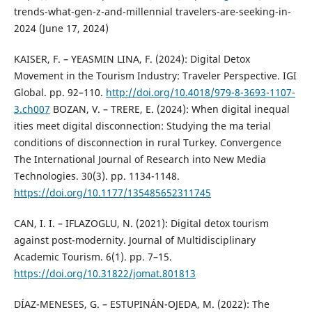
trends-what-gen-z-and-millennial travelers-are-seeking-in-
2024 (June 17, 2024)
KAISER, F. – YEASMIN LINA, F. (2024): Digital Detox
Movement in the Tourism Industry: Traveler Perspective. IGI
Global. pp. 92–110.
http://doi.org/10.4018/979-8-3693-1107-
3.ch007
BOZAN, V. – TRERE, E. (2024): When digital inequal
ities meet digital disconnection: Studying the ma terial
conditions of disconnection in rural Turkey. Convergence
The International Journal of Research into New Media
Technologies. 30(3). pp. 1134-1148.
https://doi.org/10.1177/135485652311745
CAN, I. I. – IFLAZOGLU, N. (2021): Digital detox tourism
against post-modernity. Journal of Multidisciplinary
Academic Tourism. 6(1). pp. 7–15.
https://doi.org/10.31822/jomat.801813
DÍAZ-MENESES, G. – ESTUPINÁN-OJEDA, M. (2022): The