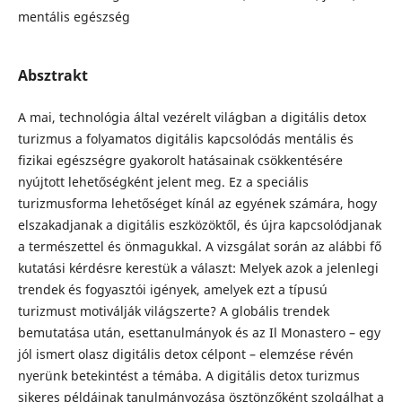
mentális egészség
Absztrakt
A mai, technológia által vezérelt világban a digitális detox
turizmus a folyamatos digitális kapcsolódás mentális és
fizikai egészségre gyakorolt hatásainak csökkentésére
nyújtott lehetőségként jelent meg. Ez a speciális
turizmusforma lehetőséget kínál az egyének számára, hogy
elszakadjanak a digitális eszközöktől, és újra kapcsolódjanak
a természettel és önmagukkal. A vizsgálat során az alábbi fő
kutatási kérdésre kerestük a választ: Melyek azok a jelenlegi
trendek és fogyasztói igények, amelyek ezt a típusú
turizmust motiválják világszerte? A globális trendek
bemutatása után, esettanulmányok és az Il Monastero – egy
jól ismert olasz digitális detox célpont – elemzése révén
nyerünk betekintést a témába. A digitális detox turizmus
sikeres példáinak tanulmányozása ösztönzőként szolgálhat a