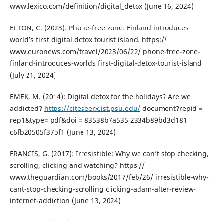
www.lexico.com/definition/digital_detox (June 16, 2024)
ELTON, C. (2023): Phone-free zone: Finland introduces
world’s first digital detox tourist island. https://
www.euronews.com/travel/2023/06/22/ phone-free-zone-
finland-introduces-worlds first-digital-detox-tourist-island
(July 21, 2024)
EMEK, M. (2014): Digital detox for the holidays? Are we
addicted?
https://citeseerx.ist.psu.edu/
document?repid =
rep1&type= pdf&doi = 83538b7a535 2334b89bd3d181
c6fb20505f37bf1 (June 13, 2024)
FRANCIS, G. (2017): Irresistible: Why we can’t stop checking,
scrolling, clicking and watching? https://
www.theguardian.com/books/2017/feb/26/ irresistible-why-
cant-stop-checking-scrolling clicking-adam-alter-review-
internet-addiction (June 13, 2024)