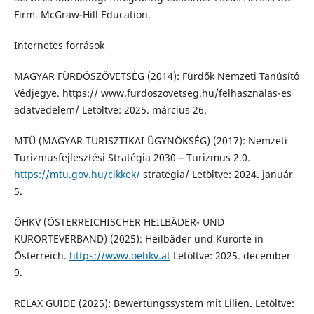
Firm. McGraw-Hill Education.
Internetes források
MAGYAR FÜRDŐSZÖVETSÉG (2014): Fürdők Nemzeti Tanúsító
Védjegye. https:// www.furdoszovetseg.hu/felhasznalas-es
adatvedelem/ Letöltve: 2025. március 26.
MTÜ (MAGYAR TURISZTIKAI ÜGYNÖKSÉG) (2017): Nemzeti
Turizmusfejlesztési Stratégia 2030 – Turizmus 2.0.
https://mtu.gov.hu/cikkek/
strategia/ Letöltve: 2024. január
5.
ÖHKV (ÖSTERREICHISCHER HEILBÄDER- UND
KURORTEVERBAND) (2025): Heilbäder und Kurorte in
Österreich.
https://www.oehkv.at
Letöltve: 2025. december
9.
RELAX GUIDE (2025): Bewertungssystem mit Lilien. Letöltve: