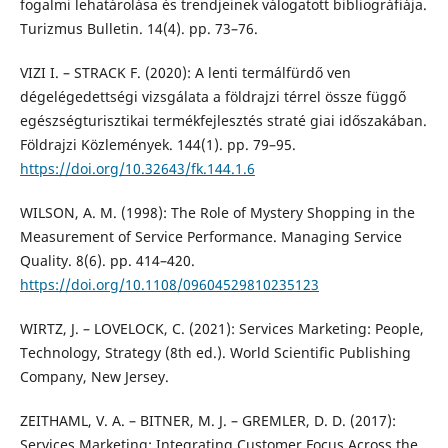
fogalmi lehatárolása és trendjeinek válogatott bibliográfiája.
Turizmus Bulletin. 14(4). pp. 73–76.
VIZI I. – STRACK F. (2020): A lenti termálfürdő ven
dégelégedettségi vizsgálata a földrajzi térrel össze függő
egészségturisztikai termékfejlesztés straté giai időszakában.
Földrajzi Közlemények. 144(1). pp. 79–95.
https://doi.org/10.32643/fk.144.1.6
WILSON, A. M. (1998): The Role of Mystery Shopping in the
Measurement of Service Performance. Managing Service
Quality. 8(6). pp. 414–420.
https://doi.org/10.1108/09604529810235123
WIRTZ, J. – LOVELOCK, C. (2021): Services Marketing: People,
Technology, Strategy (8th ed.). World Scientific Publishing
Company, New Jersey.
ZEITHAML, V. A. – BITNER, M. J. – GREMLER, D. D. (2017):
Services Marketing: Integrating Customer Focus Across the