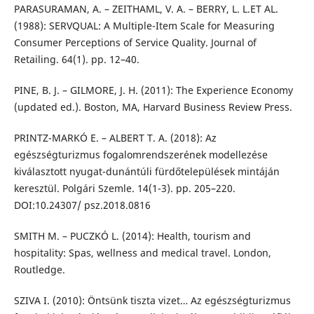
PARASURAMAN, A. – ZEITHAML, V. A. – BERRY, L. L.ET AL.
(1988): SERVQUAL: A Multiple-Item Scale for Measuring
Consumer Perceptions of Service Quality. Journal of
Retailing. 64(1). pp. 12–40.
PINE, B. J. – GILMORE, J. H. (2011): The Experience Economy
(updated ed.). Boston, MA, Harvard Business Review Press.
PRINTZ-MARKÓ E. – ALBERT T. A. (2018): Az
egészségturizmus fogalomrendszerének modellezése
kiválasztott nyugat-dunántúli fürdőtelepülések mintáján
keresztül. Polgári Szemle. 14(1-3). pp. 205–220.
DOI:10.24307/ psz.2018.0816
SMITH M. – PUCZKÓ L. (2014): Health, tourism and
hospitality: Spas, wellness and medical travel. London,
Routledge.
SZIVA I. (2010): Öntsünk tiszta vizet… Az egészségturizmus