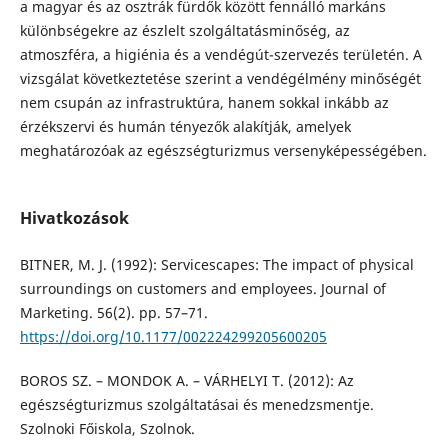
a magyar és az osztrák fürdők között fennálló markáns
különbségekre az észlelt szolgáltatásminőség, az
atmoszféra, a higiénia és a vendégút-szervezés területén. A
vizsgálat következtetése szerint a vendégélmény minőségét
nem csupán az infrastruktúra, hanem sokkal inkább az
érzékszervi és humán tényezők alakítják, amelyek
meghatározóak az egészségturizmus versenyképességében.
Hivatkozások
BITNER, M. J. (1992): Servicescapes: The impact of physical
surroundings on customers and employees. Journal of
Marketing. 56(2). pp. 57–71.
https://doi.org/10.1177/002224299205600205
BOROS SZ. – MONDOK A. – VÁRHELYI T. (2012): Az
egészségturizmus szolgáltatásai és menedzsmentje.
Szolnoki Főiskola, Szolnok.