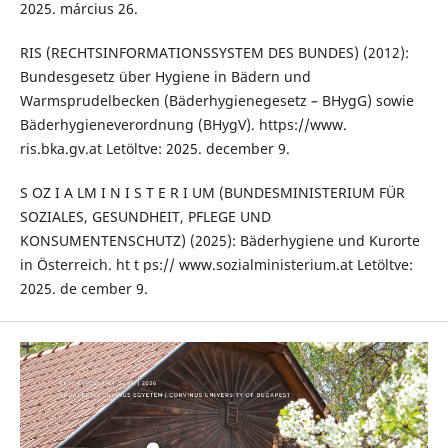
2025. március 26.
RIS (RECHTSINFORMATIONSSYSTEM DES BUNDES) (2012):
Bundesgesetz über Hygiene in Bädern und
Warmsprudelbecken (Bäderhygienegesetz – BHygG) sowie
Bäderhygieneverordnung (BHygV). https://www.
ris.bka.gv.at Letöltve: 2025. december 9.
S OZ I A LM I N I S T E R I UM (BUNDESMINISTERIUM FÜR
SOZIALES, GESUNDHEIT, PFLEGE UND
KONSUMENTENSCHUTZ) (2025): Bäderhygiene und Kurorte
in Österreich. ht t ps:// www.sozialministerium.at Letöltve:
2025. de cember 9.