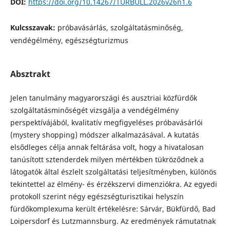
DOI:
https://doi.org/10.14267/TURBULL.2026v26n1.6
Kulcsszavak:
próbavásárlás, szolgáltatásminőség,
vendégélmény, egészségturizmus
Absztrakt
Jelen tanulmány magyarországi és ausztriai közfürdők
szolgáltatásminőségét vizsgálja a vendégélmény
perspektívájából, kvalitatív megfigyeléses próbavásárlói
(mystery shopping) módszer alkalmazásával. A kutatás
elsődleges célja annak feltárása volt, hogy a hivatalosan
tanúsított sztenderdek milyen mértékben tükröződnek a
látogatók által észlelt szolgáltatási teljesítményben, különös
tekintettel az élmény- és érzékszervi dimenziókra. Az egyedi
protokoll szerint négy egészségturisztikai helyszín
fürdőkomplexuma került értékelésre: Sárvár, Bükfürdő, Bad
Loipersdorf és Lutzmannsburg. Az eredmények rámutatnak