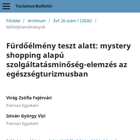
Turizmus Bulletin
Főoldal
/
Archívum
/
Évf. 26 szám 1 (2026)
/
Műhelytanulmányok
Fürdőélmény teszt alatt: mystery
shopping alapú
szolgáltatásminőség-elemzés az
egészségturizmusban
Virág Zsófia Fejérvári
Pannon Egyetem
István György Vizi
Pannon Egyetem