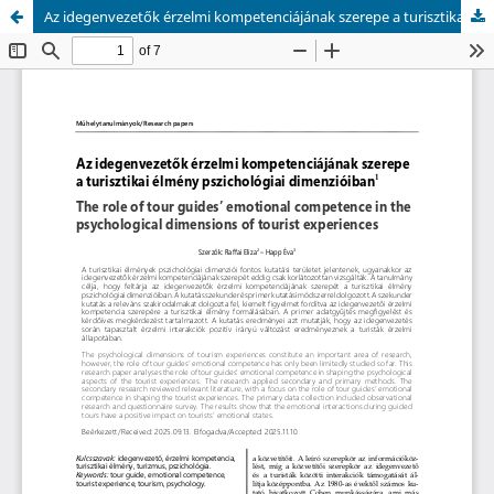
Az idegenvezetők érzelmi kompetenciájának szerepe a turisztikai élmény pszichológiai dimenzióiban