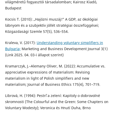
világméretű fogyasztói társadalomban; Kairosz Kiadó,
Budapest
Kocsis T. (2010): „Hajózni muszáj!” A GDP, az ökológiai
lábnyom és a szubjektív jóllét stratégiai összefüggései;
Közgazdasági Szemle 57(5), 536–554.
Kraleva, V. (2017):
Understanding voluntary simplifiers in
Bulgaria;
Marketing and Business Development Journal 3(1)
(Link 2025. 04. 03-i állapot szerint)
Kramarczyk, J.–Alemany Oliver, M. (2022): Accumulative vs.
appreciative expressions of materialism: Revising
materialism in light of Polish simplifiers and new
materialism; Journal of Business Ethics 175(4), 701–719.
Librová, H. (1994): Pestr˘í a zelení: Kapitoly o dobrovolné
skromnosti (The Colourful and the Green: Some Chapters on
Voluntary Modesty); Veronica és Hnutí Duha, Brno