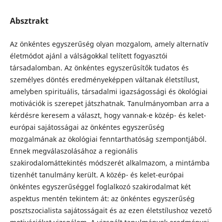
Absztrakt
Az önkéntes egyszerűség olyan mozgalom, amely alternatív
életmódot ajánl a válságokkal telített fogyasztói
társadalomban. Az önkéntes egyszerűsítők tudatos és
személyes döntés eredményeképpen váltanak életstílust,
amelyben spirituális, társadalmi igazságossági és ökológiai
motivációk is szerepet játszhatnak. Tanulmányomban arra a
kérdésre keresem a választ, hogy vannak-e közép- és kelet-
európai sajátosságai az önkéntes egyszerűség
mozgalmának az ökológiai fenntarthatóság szempontjából.
Ennek megválaszolásához a regionális
szakirodalomáttekintés módszerét alkalmazom, a mintámba
tizenhét tanulmány került. A közép- és kelet-európai
önkéntes egyszerűséggel foglalkozó szakirodalmat két
aspektus mentén tekintem át: az önkéntes egyszerűség
posztszocialista sajátosságait és az ezen életstílushoz vezető