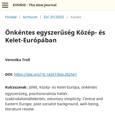
KOVÁSZ - The slow journal
Főoldal
/
Archívum
/
Évf. 29 (2025)
/
Kutató
Önkéntes egyszerűség Közép- és
Kelet-Európában
Veronika Troll
DOI:
https://doi.org/10.14267/kov.2025e1
Kulcsszavak:
jóllét, Közép- és Kelet-Európa, önkéntes
egyszerűség, posztszocialista háttér,
szakirodalomáttekintés, voluntary simplicity, Central and
Eastern Europe, post-socialist background, well-being,
literature review