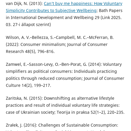
van Dijk, N. (2013):
Can’t buy me happiness: How Voluntary
Simplicity Contributes to Subjective Wellbeing
; Bath Papers
in International Development and Wellbeing 29 (Link 2025.
03. 27-i állapot szerint)
Wilson, A. V.–Bellezza, S.–Campbell, M. C.–McFerran, B.
(2022): Consumer minimalism; Journal of Consumer
Research 48(5), 796–816.
Zamwel, E.–Sasson-Levy, O.–Ben-Porat, G. (2014): Voluntary
simplifiers as political consumers: Individuals practicing
politics through reduced consumption; Journal of Consumer
Culture 14(2), 199–217.
Zaritska, N. (2015): Downshifting as alternative lifestyle
practices and result of individual voluntary life strategies:
case of Ukrainian society; Teorija in praksa 52(1–2), 220–235.
Zrałek, J. (2016): Challenges of Sustainable Consumption: