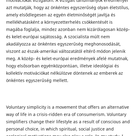
motivációkat vizsgálom. A vizsgált tanulmányok eredményei
azt mutatják, hogy az önkéntes egyszerűség olyan életstílus,
amely elsődlegesen az egyén életminőségét javítja és
mellékhatásként a környezetterhelés csökkentését is
magába foglalja, mindez azonban nem kizárólagosan közép-
és kelet-európai sajátosság. A szocialista múlt nem
akadályozza az önkéntes egyszerűség meghonosodását,
viszont az észak-amerikai változatától eltérő módon jelenik
meg. A közép- és kelet-európai eredmények afelé mutatnak,
hogy elsősorban egyénközpontúan, illetve ideológiai és
kollektív motivációkat nélkülözve döntenek az emberek az
önkéntes egyszerűség mellett.
Voluntary simplicity is a movement that offers an alternative
way of life in a crisis-ridden era of consumerism. Voluntary
simplifiers change their lifestyle as a result of conscious and
personal choice, in which spiritual, social justice and