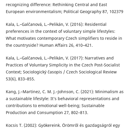
recognizing difference: Rethinking Central and East
European environmentalism; Political Geography 87, 102379
Kala, L.–Galčanová, L.–Pelikán, V. (2016): Residential
preferences in the context of voluntary simple lifestyles:
What motivates contemporary Czech simplifiers to reside in
the countryside? Human Affairs 26, 410–421.
Kala, L.–Galčanová, L.–Pelikán, V. (2017): Narratives and
Practices of Voluntary Simplicity in the Czech Post-Socialist
Context; Sociologický časopis / Czech Sociological Review
53(6), 833–855.
Kang, J.–Martinez, C. M. J.–Johnson, C. (2021): Minimalism as
a sustainable lifestyle: It’s behavioral representations and
contributions to emotional well-being; Sustainable
Production and Consumption 27, 802–813.
Kocsis T. (2002): Gyökereink. Örömről és gazdagságról egy