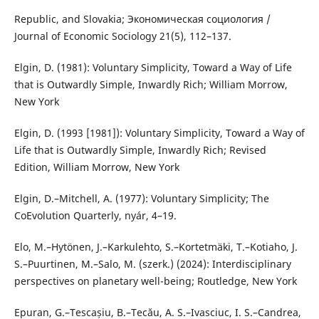
Republic, and Slovakia; Экономическая социология /
Journal of Economic Sociology 21(5), 112–137.
Elgin, D. (1981): Voluntary Simplicity, Toward a Way of Life
that is Outwardly Simple, Inwardly Rich; William Morrow,
New York
Elgin, D. (1993 [1981]): Voluntary Simplicity, Toward a Way of
Life that is Outwardly Simple, Inwardly Rich; Revised
Edition, William Morrow, New York
Elgin, D.–Mitchell, A. (1977): Voluntary Simplicity; The
CoEvolution Quarterly, nyár, 4–19.
Elo, M.–Hytönen, J.–Karkulehto, S.–Kortetmäki, T.–Kotiaho, J.
S.–Puurtinen, M.–Salo, M. (szerk.) (2024): Interdisciplinary
perspectives on planetary well-being; Routledge, New York
Epuran, G.–Tescașiu, B.–Tecău, A. S.–Ivasciuc, I. S.–Candrea,