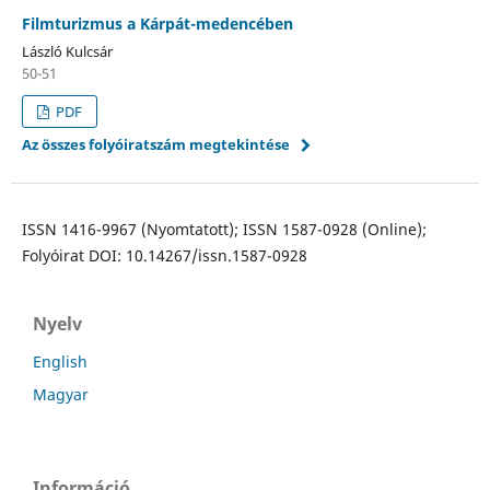
Filmturizmus a Kárpát-medencében
László Kulcsár
50-51
PDF
Az összes folyóiratszám megtekintése
ISSN 1416-9967 (Nyomtatott); ISSN 1587-0928 (Online);
Folyóirat DOI: 10.14267/issn.1587-0928
Nyelv
English
Magyar
Információ