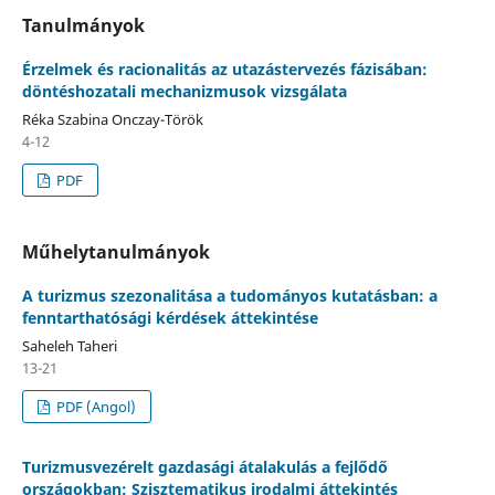
Tanulmányok
Érzelmek és racionalitás az utazástervezés fázisában:
döntéshozatali mechanizmusok vizsgálata
Réka Szabina Onczay-Török
4-12
PDF
Műhelytanulmányok
A turizmus szezonalitása a tudományos kutatásban: a
fenntarthatósági kérdések áttekintése
Saheleh Taheri
13-21
PDF (Angol)
Turizmusvezérelt gazdasági átalakulás a fejlődő
országokban: Szisztematikus irodalmi áttekintés