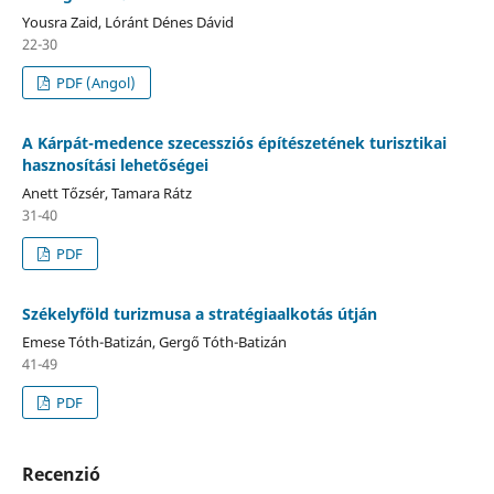
Yousra Zaid, Lóránt Dénes Dávid
22-30
PDF (Angol)
A Kárpát-medence szecessziós építészetének turisztikai
hasznosítási lehetőségei
Anett Tőzsér, Tamara Rátz
31-40
PDF
Székelyföld turizmusa a stratégiaalkotás útján
Emese Tóth-Batizán, Gergő Tóth-Batizán
41-49
PDF
Recenzió