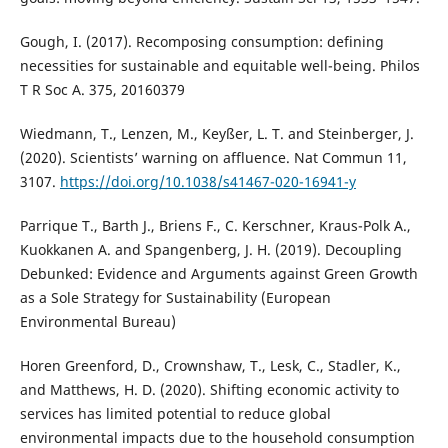
Gough, I. (2017). Recomposing consumption: defining
necessities for sustainable and equitable well-being. Philos
T R Soc A. 375, 20160379
Wiedmann, T., Lenzen, M., Keyßer, L. T. and Steinberger, J.
(2020). Scientists’ warning on affluence. Nat Commun 11,
3107.
https://doi.org/10.1038/s41467-020-16941-y
Parrique T., Barth J., Briens F., C. Kerschner, Kraus-Polk A.,
Kuokkanen A. and Spangenberg, J. H. (2019). Decoupling
Debunked: Evidence and Arguments against Green Growth
as a Sole Strategy for Sustainability (European
Environmental Bureau)
Horen Greenford, D., Crownshaw, T., Lesk, C., Stadler, K.,
and Matthews, H. D. (2020). Shifting economic activity to
services has limited potential to reduce global
environmental impacts due to the household consumption