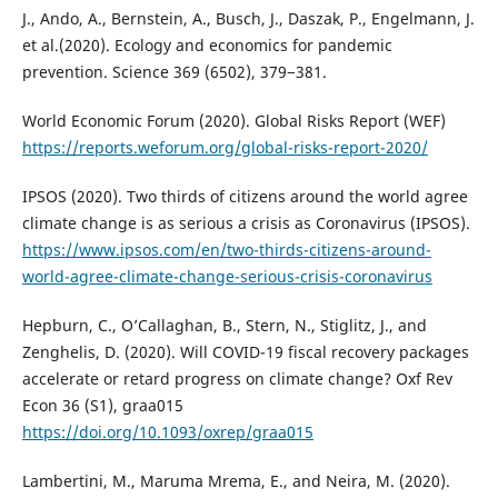
J., Ando, A., Bernstein, A., Busch, J., Daszak, P., Engelmann, J.
et al.(2020). Ecology and economics for pandemic
prevention. Science 369 (6502), 379−381.
World Economic Forum (2020). Global Risks Report (WEF)
https://reports.weforum.org/global-risks-report-2020/
IPSOS (2020). Two thirds of citizens around the world agree
climate change is as serious a crisis as Coronavirus (IPSOS).
https://www.ipsos.com/en/two-thirds-citizens-around-
world-agree-climate-change-serious-crisis-coronavirus
Hepburn, C., O’Callaghan, B., Stern, N., Stiglitz, J., and
Zenghelis, D. (2020). Will COVID-19 fiscal recovery packages
accelerate or retard progress on climate change? Oxf Rev
Econ 36 (S1), graa015
https://doi.org/10.1093/oxrep/graa015
Lambertini, M., Maruma Mrema, E., and Neira, M. (2020).