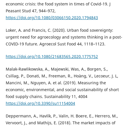
economic crisis: the food system in times of Covid-19. J
Peasant Stud 47, 944–972,
https://doi.org/10.1080/03066150.2020.1794843
Loker, A. and Francis, C. (2020). Urban food sovereignty:
urgent need for agroecology and systems thinking in a post-
COVID-19 future. Agroecol Sust Food 44, 1118–1123.
https://doi.org/10.1080/21683565.2020.1775752
Malak-Rawlikowska, A., Majewski, Was, A., Borgen, S.,
Csillag, P., Donati, M., Freeman, R., Hoàng, V., Lecoeur, J. L,
Mancini, M., Nguyen, A. et al. (2019). Measuring the
economic, environmental, and social sustainability of short
food supply chains. Sustainability 11, 4004
https://doi.org/10.3390/su11154004
Deppermann, A., Havlík, P., Valin, H. Boere, E., Herrero, M.,
Vervoort, J., and Mathijs, E. (2018). The market impacts of