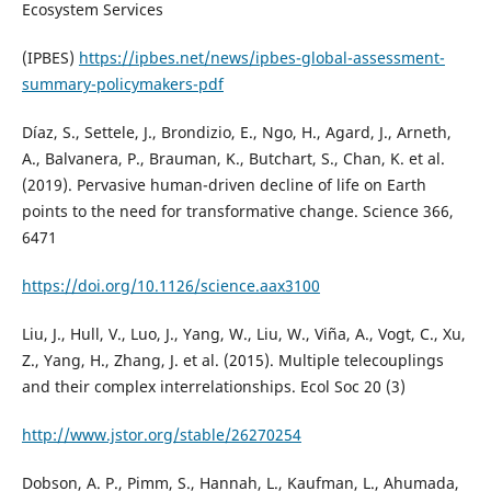
Ecosystem Services
(IPBES)
https://ipbes.net/news/ipbes-global-assessment-
summary-policymakers-pdf
Díaz, S., Settele, J., Brondizio, E., Ngo, H., Agard, J., Arneth,
A., Balvanera, P., Brauman, K., Butchart, S., Chan, K. et al.
(2019). Pervasive human-driven decline of life on Earth
points to the need for transformative change. Science 366,
6471
https://doi.org/10.1126/science.aax3100
Liu, J., Hull, V., Luo, J., Yang, W., Liu, W., Viña, A., Vogt, C., Xu,
Z., Yang, H., Zhang, J. et al. (2015). Multiple telecouplings
and their complex interrelationships. Ecol Soc 20 (3)
http://www.jstor.org/stable/26270254
Dobson, A. P., Pimm, S., Hannah, L., Kaufman, L., Ahumada,