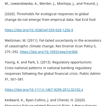
M., Lewandowska, A., Merder, J., Montoya, J., and Freund, J.
(2020). Thresholds for ecological responses to global
change do not emerge from empirical data. Nat Ecol Evol
https://doi.org/10.1038/s41559-020-1256-9
Weitzman, M. (2011). Fat-tailed uncertainty in the economics
of catastrophic climate change. Rev Environ Econ Policy 5,
275−292.
https://doi.org/10.1093/reep/rer006
Young, K. and Park, S. (2013). Regulatory opportunism:
Cross-national patterns in national banking regulatory
responses following the global financial crisis. Public Admin
91, 561–581.
https://doi.org/10.1111/j.1467-9299.2012.02102.x
Kedward, K., Ryan-Collins, J. and Chenet, H. (2020).
Managing Nature-related Financial Risks: A Precautionary