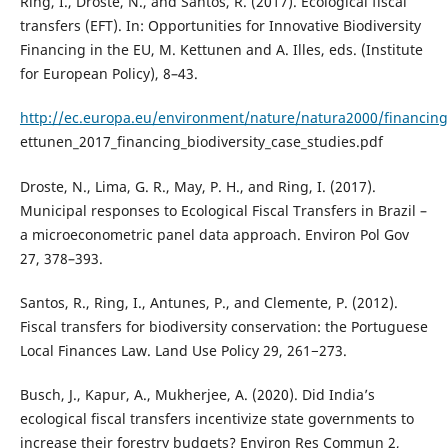
Ring, I., Droste, N., and Santos, R. (2017). Ecological fiscal
transfers (EFT). In: Opportunities for Innovative Biodiversity
Financing in the EU, M. Kettunen and A. Illes, eds. (Institute
for European Policy), 8–43.
http://ec.europa.eu/environment/nature/natura2000/financin
ettunen_2017_financing_biodiversity_case_studies.pdf
Droste, N., Lima, G. R., May, P. H., and Ring, I. (2017).
Municipal responses to Ecological Fiscal Transfers in Brazil –
a microeconometric panel data approach. Environ Pol Gov
27, 378–393.
Santos, R., Ring, I., Antunes, P., and Clemente, P. (2012).
Fiscal transfers for biodiversity conservation: the Portuguese
Local Finances Law. Land Use Policy 29, 261−273.
Busch, J., Kapur, A., Mukherjee, A. (2020). Did India’s
ecological fiscal transfers incentivize state governments to
increase their forestry budgets? Environ Res Commun 2,