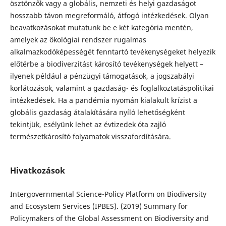
ösztönzők vagy a globális, nemzeti és helyi gazdaságot
hosszabb távon megreformáló, átfogó intézkedések. Olyan
beavatkozásokat mutatunk be e két kategória mentén,
amelyek az ökológiai rendszer rugalmas
alkalmazkodóképességét fenntartó tevékenységeket helyezik
előtérbe a biodiverzitást károsító tevékenységek helyett –
ilyenek például a pénzügyi támogatások, a jogszabályi
korlátozások, valamint a gazdaság- és foglalkoztatáspolitikai
intézkedések. Ha a pandémia nyomán kialakult krízist a
globális gazdaság átalakítására nyíló lehetőségként
tekintjük, esélyünk lehet az évtizedek óta zajló
természetkárosító folyamatok visszafordítására.
Hivatkozások
Intergovernmental Science-Policy Platform on Biodiversity
and Ecosystem Services (IPBES). (2019) Summary for
Policymakers of the Global Assessment on Biodiversity and