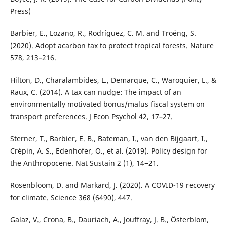
Press)
Barbier, E., Lozano, R., Rodríguez, C. M. and Troëng, S.
(2020). Adopt acarbon tax to protect tropical forests. Nature
578, 213–216.
Hilton, D., Charalambides, L., Demarque, C., Waroquier, L., &
Raux, C. (2014). A tax can nudge: The impact of an
environmentally motivated bonus/malus fiscal system on
transport preferences. J Econ Psychol 42, 17–27.
Sterner, T., Barbier, E. B., Bateman, I., van den Bijgaart, I.,
Crépin, A. S., Edenhofer, O., et al. (2019). Policy design for
the Anthropocene. Nat Sustain 2 (1), 14−21.
Rosenbloom, D. and Markard, J. (2020). A COVID-19 recovery
for climate. Science 368 (6490), 447.
Galaz, V., Crona, B., Dauriach, A., Jouffray, J. B., Österblom,