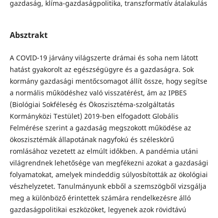
gazdaság, klíma-gazdaságpolitika, transzformatív átalakulás
Absztrakt
A COVID-19 járvány világszerte drámai és soha nem látott
hatást gyakorolt az egészségügyre és a gazdaságra. Sok
kormány gazdasági mentőcsomagot állít össze, hogy segítse
a normális működéshez való visszatérést, ám az IPBES
(Biológiai Sokféleség és Ökoszisztéma-szolgáltatás
Kormányközi Testület) 2019-ben elfogadott Globális
Felmérése szerint a gazdaság megszokott működése az
ökoszisztémák állapotának nagyfokú és széleskörű
romlásához vezetett az elmúlt időkben. A pandémia utáni
világrendnek lehetősége van megfékezni azokat a gazdasági
folyamatokat, amelyek mindeddig súlyosbították az ökológiai
vészhelyzetet. Tanulmányunk ebből a szemszögből vizsgálja
meg a különböző érintettek számára rendelkezésre álló
gazdaságpolitikai eszközöket, legyenek azok rövidtávú