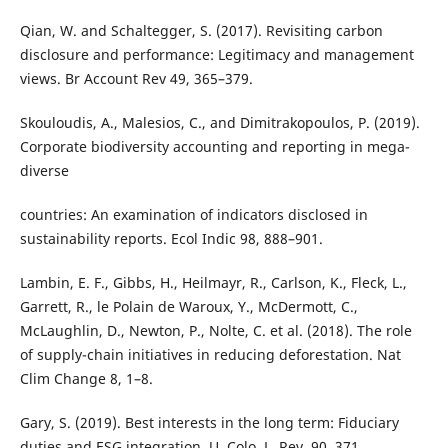
Qian, W. and Schaltegger, S. (2017). Revisiting carbon
disclosure and performance: Legitimacy and management
views. Br Account Rev 49, 365–379.
Skouloudis, A., Malesios, C., and Dimitrakopoulos, P. (2019).
Corporate biodiversity accounting and reporting in mega-
diverse
countries: An examination of indicators disclosed in
sustainability reports. Ecol Indic 98, 888–901.
Lambin, E. F., Gibbs, H., Heilmayr, R., Carlson, K., Fleck, L.,
Garrett, R., le Polain de Waroux, Y., McDermott, C.,
McLaughlin, D., Newton, P., Nolte, C. et al. (2018). The role
of supply-chain initiatives in reducing deforestation. Nat
Clim Change 8, 1–8.
Gary, S. (2019). Best interests in the long term: Fiduciary
duties and ESG integration. U. Colo. L. Rev. 90, 371.