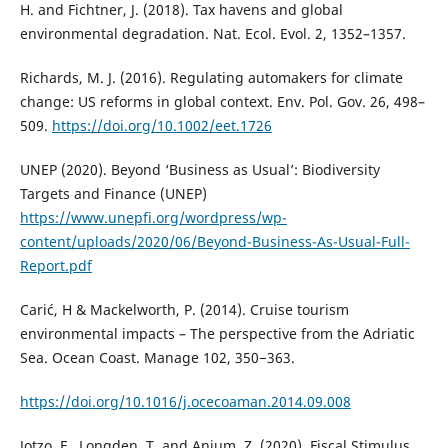
H. and Fichtner, J. (2018). Tax havens and global
environmental degradation. Nat. Ecol. Evol. 2, 1352–1357.
Richards, M. J. (2016). Regulating automakers for climate
change: US reforms in global context. Env. Pol. Gov. 26, 498–
509.
https://doi.org/10.1002/eet.1726
UNEP (2020). Beyond ‘Business as Usual’: Biodiversity
Targets and Finance (UNEP)
https://www.unepfi.org/wordpress/wp-
content/uploads/2020/06/Beyond-Business-As-Usual-Full-
Report.pdf
Carić, H & Mackelworth, P. (2014). Cruise tourism
environmental impacts – The perspective from the Adriatic
Sea. Ocean Coast. Manage 102, 350−363.
https://doi.org/10.1016/j.ocecoaman.2014.09.008
Jotzo, F., Longden, T. and Anjum, Z. (2020). Fiscal Stimulus