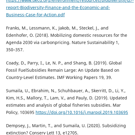
https://www.oecd.org/environment/resources/biodiversity/G7-
report-Biodiversity-Finance-and-the-Economic-and-
Business-Case-for-Action.pdf
Franks, M., Lessmann, K., Jakob, M., Steckel, J., and
Edenhofer, O. (2018). Mobilizing domestic resources for the
Agenda 2030 via carbonpricing. Nature Sustainability 1,
350–357.
Coady, D., Parry, I., Le, N. P., and Shang, B. (2019). Global
Fossil FuelSubsidies Remain Large: An Update Based on
Country-Level Estimates. IMF Working Papers 19, 39.
Sumaila, U., Ebrahim, N., Schuhbauer, A., Skerritt, D., Li, Y.,
Kim, H.S., Mallory, T., Lam, V., and Pauly, D. (2019). Updated
estimates and analysis of global fisheries subsidies. Mar
Policy, 103695
https://doi.org/10.1016/j.marpol.2019.103695
Dempsey, J., Martin, T., and Sumaila, U. (2020). Subsidizing
extinction? Conserv Lett 13, e12705.