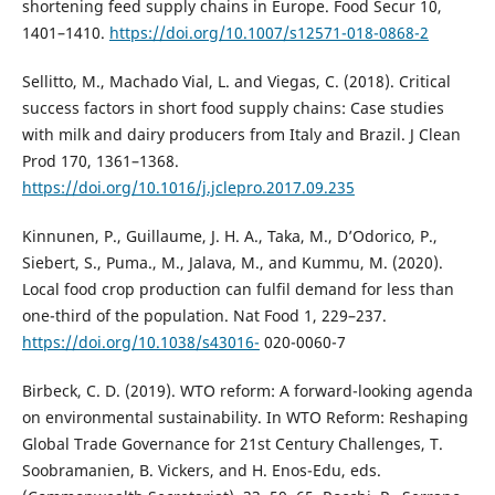
shortening feed supply chains in Europe. Food Secur 10,
1401–1410.
https://doi.org/10.1007/s12571-018-0868-2
Sellitto, M., Machado Vial, L. and Viegas, C. (2018). Critical
success factors in short food supply chains: Case studies
with milk and dairy producers from Italy and Brazil. J Clean
Prod 170, 1361–1368.
https://doi.org/10.1016/j.jclepro.2017.09.235
Kinnunen, P., Guillaume, J. H. A., Taka, M., D’Odorico, P.,
Siebert, S., Puma., M., Jalava, M., and Kummu, M. (2020).
Local food crop production can fulfil demand for less than
one-third of the population. Nat Food 1, 229–237.
https://doi.org/10.1038/s43016-
020-0060-7
Birbeck, C. D. (2019). WTO reform: A forward-looking agenda
on environmental sustainability. In WTO Reform: Reshaping
Global Trade Governance for 21st Century Challenges, T.
Soobramanien, B. Vickers, and H. Enos-Edu, eds.