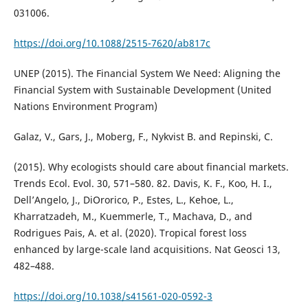
031006.
https://doi.org/10.1088/2515-7620/ab817c
UNEP (2015). The Financial System We Need: Aligning the
Financial System with Sustainable Development (United
Nations Environment Program)
Galaz, V., Gars, J., Moberg, F., Nykvist B. and Repinski, C.
(2015). Why ecologists should care about financial markets.
Trends Ecol. Evol. 30, 571–580. 82. Davis, K. F., Koo, H. I.,
Dell’Angelo, J., DiOrorico, P., Estes, L., Kehoe, L.,
Kharratzadeh, M., Kuemmerle, T., Machava, D., and
Rodrigues Pais, A. et al. (2020). Tropical forest loss
enhanced by large-scale land acquisitions. Nat Geosci 13,
482–488.
https://doi.org/10.1038/s41561-020-0592-3