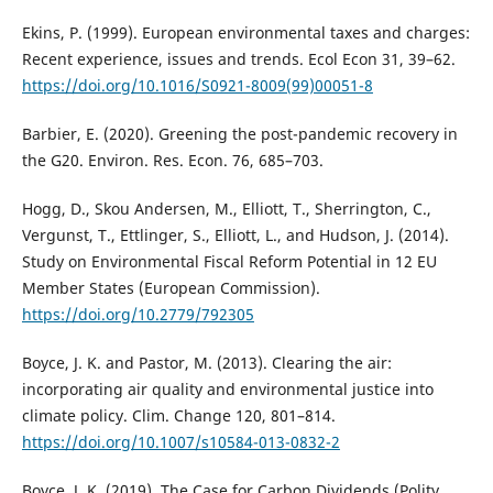
Ekins, P. (1999). European environmental taxes and charges:
Recent experience, issues and trends. Ecol Econ 31, 39–62.
https://doi.org/10.1016/S0921-8009(99)00051-8
Barbier, E. (2020). Greening the post-pandemic recovery in
the G20. Environ. Res. Econ. 76, 685–703.
Hogg, D., Skou Andersen, M., Elliott, T., Sherrington, C.,
Vergunst, T., Ettlinger, S., Elliott, L., and Hudson, J. (2014).
Study on Environmental Fiscal Reform Potential in 12 EU
Member States (European Commission).
https://doi.org/10.2779/792305
Boyce, J. K. and Pastor, M. (2013). Clearing the air:
incorporating air quality and environmental justice into
climate policy. Clim. Change 120, 801–814.
https://doi.org/10.1007/s10584-013-0832-2
Boyce, J. K. (2019). The Case for Carbon Dividends (Polity