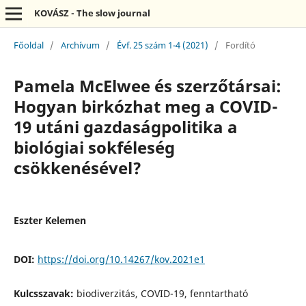
KOVÁSZ - The slow journal
Főoldal
/
Archívum
/
Évf. 25 szám 1-4 (2021)
/
Fordító
Pamela McElwee és szerzőtársai:
Hogyan birkózhat meg a COVID-
19 utáni gazdaságpolitika a
biológiai sokféleség
csökkenésével?
Eszter Kelemen
DOI:
https://doi.org/10.14267/kov.2021e1
Kulcsszavak:
biodiverzitás, COVID-19, fenntartható