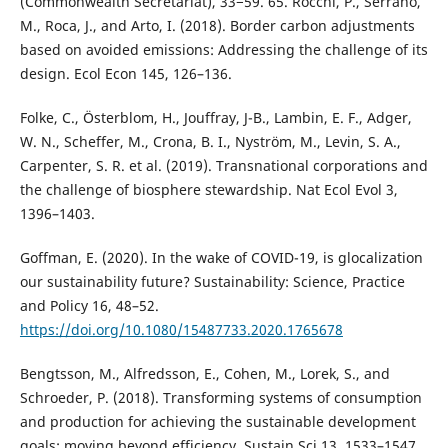
(Commonwealth Secretariat), 33−59. 65. Rocchi, P., Serrano,
M., Roca, J., and Arto, I. (2018). Border carbon adjustments
based on avoided emissions: Addressing the challenge of its
design. Ecol Econ 145, 126–136.
Folke, C., Österblom, H., Jouffray, J-B., Lambin, E. F., Adger,
W. N., Scheffer, M., Crona, B. I., Nyström, M., Levin, S. A.,
Carpenter, S. R. et al. (2019). Transnational corporations and
the challenge of biosphere stewardship. Nat Ecol Evol 3,
1396–1403.
Goffman, E. (2020). In the wake of COVID-19, is glocalization
our sustainability future? Sustainability: Science, Practice
and Policy 16, 48–52.
https://doi.org/10.1080/15487733.2020.1765678
Bengtsson, M., Alfredsson, E., Cohen, M., Lorek, S., and
Schroeder, P. (2018). Transforming systems of consumption
and production for achieving the sustainable development
goals: moving beyond efficiency. Sustain Sci 13, 1533–1547.