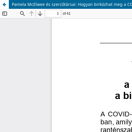
Pamela McElwee és szerzőtársai: Hogyan birkózhat meg a COV