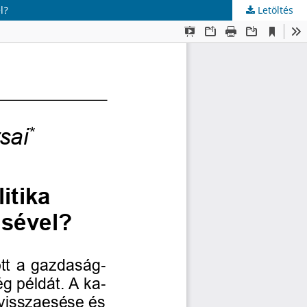
l?
Letöltés