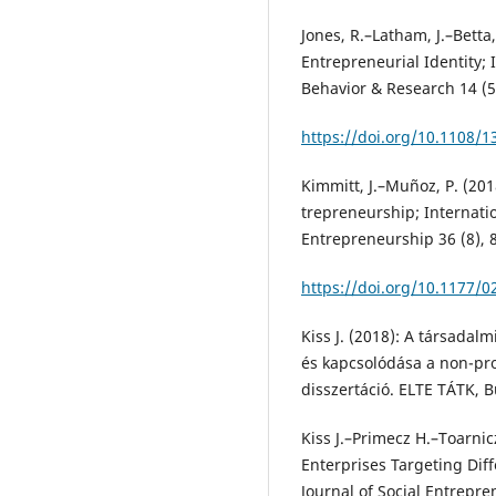
Jones, R.–Latham, J.–Betta
Entrepreneurial Identity; 
Behavior & Research 14 (5
https://doi.org/10.1108/
Kimmitt, J.–Muñoz, P. (201
trepreneurship; Internati
Entrepreneurship 36 (8), 
https://doi.org/10.1177/
Kiss J. (2018): A társadal
és kapcsolódása a non-pro
disszertáció. ELTE TÁTK, 
Kiss J.–Primecz H.–Toarnicz
Enterprises Targeting Dif
Journal of Social Entrepren