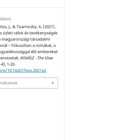
idézni
Kiss, J., & Toarniczky, A. (2021).
s üzleti célok és tevékenységek
 magyarországi társadalmi
knál – Fókuszban a romákat, a
fogyatékossággal élő embereket
ervezetek.
KOVÁSZ - The Slow
-4), 1-26.
.org/10.14267/kov.2021e2
ormátumok