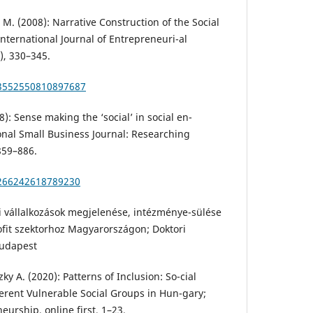
, M. (2008): Narrative Construction of the Social
International Journal of Entrepreneuri-al
), 330–345.
13552550810897687
8): Sense making the ‘social’ in social en-
onal Small Business Journal: Researching
859–886.
0266242618789230
mi vállalkozások megjelenése, intézménye-sülése
fit szektorhoz Magyarországon; Doktori
Budapest
ky A. (2020): Patterns of Inclusion: So-cial
ferent Vulnerable Social Groups in Hun-gary;
eurship, online first, 1–23.