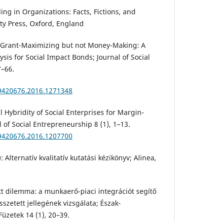
lling in Organizations: Facts, Fictions, and
ity Press, Oxford, England
: Grant-Maximizing but not Money-Making: A
sis for Social Impact Bonds; Journal of Social
7–66.
19420676.2016.1271348
l Hybridity of Social Enterprises for Margin-
l of Social Entrepreneurship 8 (1), 1–13.
19420676.2016.1207700
 Alternatív kvalitatív kutatási kézikönyv; Alinea,
tt dilemma: a munkaerő-piaci integrációt segítő
sszetett jellegének vizsgálata; Észak-
üzetek 14 (1), 20–39.