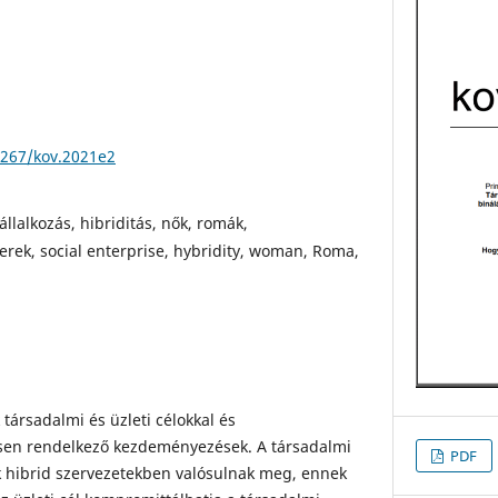
4267/kov.2021e2
állalkozás, hibriditás, nők, romák,
rek, social enterprise, hybridity, woman, Roma,
 társadalmi és üzleti célokkal és
sen rendelkező kezdeményezések. A társadalmi
PDF
yok hibrid szervezetekben valósulnak meg, ennek