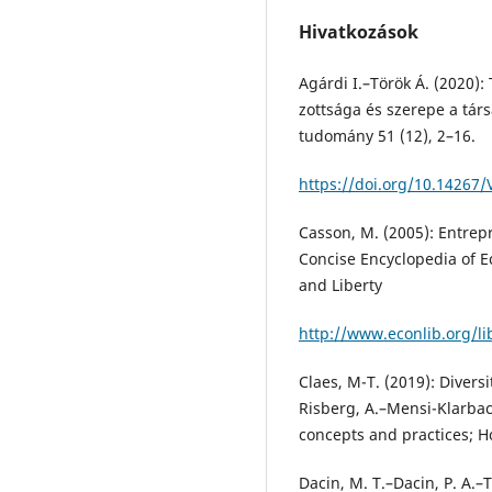
Hivatkozások
Agárdi I.–Török Á. (2020):
zottsága és szerepe a társ
tudomány 51 (12), 2–16.
https://doi.org/10.14267
Casson, M. (2005): Entrepr
Concise Encyclopedia of E
and Liberty
http://www.econlib.org/l
Claes, M-T. (2019): Divers
Risberg, A.–Mensi-Klarbach
concepts and practices; H
Dacin, M. T.–Dacin, P. A.–