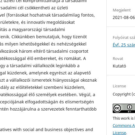
az üzleti cél kompromittálhatja a társadalmi
sadalmi cél csökkentheti az üzleti
Megjelent
vel (forrásokat hozhatnak társadalmilag fontos,
2021-08-0
rületekre, és innovatív megoldásokat
ditás a magyarországi társadalmi
lenik. Cikkünkben bemutatjuk, hogy tizenöt
Folyóirat s
zás milyen lehetőségekkel és nehézségekkel
Évf. 25 szá
lalkozások három eltérő társadalmi csoportot
atékossággal élő embereket, és romákat. A
Rovat
gy a társadalmi vállalkozók leginkább a
Kutató
gal küzdenek, amelynek egyrészt az alapvető
szt a vállalkozói ismeretek hiányosságai okoznak
License
dály az előítéletekkel szembeni küzdelem,
Copyright (
atékossággal élő személyek esetében. Végül, a
ncepciójának elfogadottságán és elismertségén
zintén hozzájárulna a szervezetek fenntarthatóbb
This work is
Commons Att
tiatives with social and business objectives and
License
.