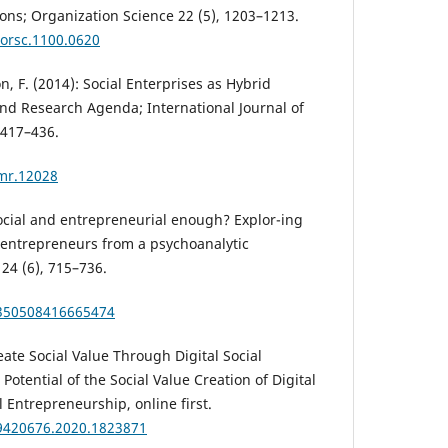
ions; Organization Science 22 (5), 1203–1213.
/orsc.1100.0620
, F. (2014): Social Enterprises as Hybrid
nd Research Agenda; International Journal of
417–436.
jmr.12028
social and entrepreneurial enough? Explor-ing
l entrepreneurs from a psychoanalytic
24 (6), 715–736.
1350508416665474
reate Social Value Through Digital Social
Potential of the Social Value Creation of Digital
l Entrepreneurship, online first.
19420676.2020.1823871