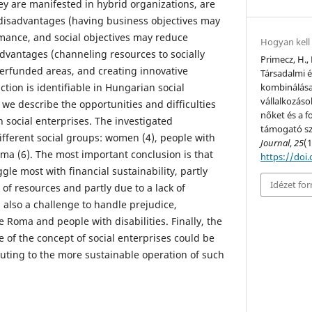
they are manifested in hybrid organizations, are
 disadvantages (having business objectives may
mance, and social objectives may reduce
Hogyan kell 
advantages (channeling resources to socially
Primecz, H., 
erfunded areas, and creating innovative
Társadalmi é
ction is identifiable in Hungarian social
kombinálása
vállalkozáso
, we describe the opportunities and difficulties
nőket és a 
 social enterprises. The investigated
támogató sz
ifferent social groups: women (4), people with
Journal
,
25
(1
Roma (6). The most important conclusion is that
https://doi
gle most with financial sustainability, partly
Idézet f
of resources and partly due to a lack of
is also a challenge to handle prejudice,
he Roma and people with disabilities. Finally, the
of the concept of social enterprises could be
uting to the more sustainable operation of such