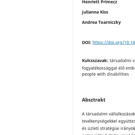
Henriett Primecz
Julianna Kiss
Andrea Toarniczky
DOI:
https://doi.org/10.1
Kulcsszavak:
társadalmi v
fogyatékossággal élő embe
people with disabilities
Absztrakt
A társadalmi vállalkozások
tevékenységekkel együtte
és üzleti stratégiai irán