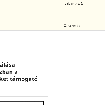
Bejelentkezés
Keresés
nálása
zban a
eket támogató