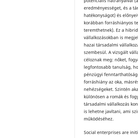
potenciális hátrányaival (
eredményességet, és a tár
hatékonyságot) és előnyei
korábban forráshiányos te
teremthetnek). Ez a hibri
vállalkozásokban is megje
hazai társadalmi vállalko
szembesül. A vizsgált vál
céloznak meg: nőket, fogy
legfontosabb tanulság, ho
pénzügyi fenntarthatóság
forráshiány az oka, másré
nehézségeket. Szintén aka
különösen a romák és fogy
társadalmi vállalkozás ko
is lehetne javítani, ami s
működéséhez.
Social enterprises are ini