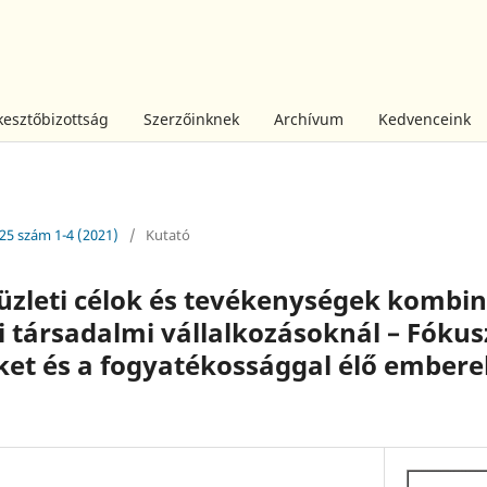
kesztőbizottság
Szerzőinknek
Archívum
Kedvenceink
 25 szám 1-4 (2021)
/
Kutató
üzleti célok és tevékenységek kombi
 társadalmi vállalkozásoknál – Fókus
ket és a fogyatékossággal élő ember