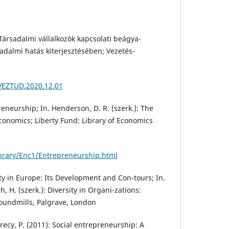
 Társadalmi vállalkozók kapcsolati beágya-
adalmi hatás kiterjesztésében; Vezetés-
/VEZTUD.2020.12.01
eneurship; In. Henderson, D. R. (szerk.): The
conomics; Liberty Fund: Library of Economics
ibrary/Enc1/Entrepreneurship.html
ity in Europe: Its Development and Con-tours; In.
, H. (szerk.): Diversity in Organi-zations:
oundmills, Palgrave, London
Trecy, P. (2011): Social entrepreneurship: A