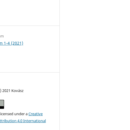
6
zám
m 1-4 (2021)
c) 2021 Kovász
 licensed under a
Creative
ribution 4.0 International