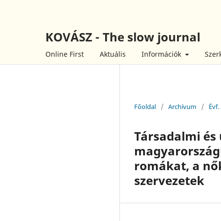
KOVÁSZ - The slow journal
Online First
Aktuális
Információk
Szer
Főoldal
/
Archívum
/
Évf.
Társadalmi és 
magyarországi
romákat, a nő
szervezetek