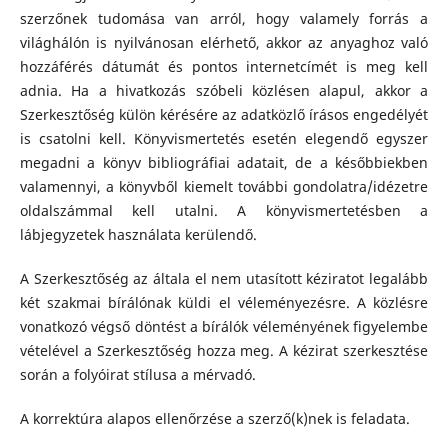
szerzőnek tudomása van arról, hogy valamely forrás a
világhálón is nyilvánosan elérhető, akkor az anyaghoz való
hozzáférés dátumát és pontos internetcímét is meg kell
adnia. Ha a hivatkozás szóbeli közlésen alapul, akkor a
Szerkesztőség külön kérésére az adatközlő írásos engedélyét
is csatolni kell. Könyvismertetés esetén elegendő egyszer
megadni a könyv bibliográfiai adatait, de a későbbiekben
valamennyi, a könyvből kiemelt további gondolatra/idézetre
oldalszámmal kell utalni. A könyvismertetésben a
lábjegyzetek használata kerülendő.
A Szerkesztőség az általa el nem utasított kéziratot legalább
két szakmai bírálónak küldi el véleményezésre. A közlésre
vonatkozó végső döntést a bírálók véleményének figyelembe
vételével a Szerkesztőség hozza meg. A kézirat szerkesztése
során a folyóirat stílusa a mérvadó.
A korrektúra alapos ellenőrzése a szerző(k)nek is feladata.