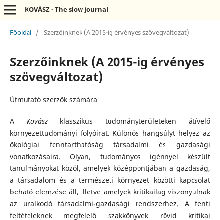
KOVÁSZ - The slow journal
Főoldal
/
Szerzőinknek (A 2015-ig érvényes szövegváltozat)
Szerzőinknek (A 2015-ig érvényes
szövegváltozat)
Útmutató szerzők számára
A
Kovász
klasszikus tudományterületeken átívelő
környezettudományi folyóirat. Különös hangsúlyt helyez az
ökológiai fenntarthatóság társadalmi és gazdasági
vonatkozásaira. Olyan, tudományos igénnyel készült
tanulmányokat közöl, amelyek középpontjában a gazdaság,
a társadalom és a természeti környezet közötti kapcsolat
beható elemzése áll, illetve amelyek kritikailag viszonyulnak
az uralkodó társadalmi-gazdasági rendszerhez. A fenti
feltételeknek megfelelő szakkönyvek rövid kritikai