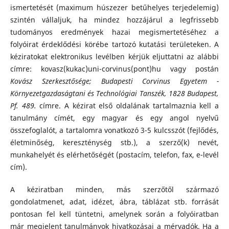
ismertetését (maximum húszezer betűhelyes terjedelemig)
szintén vállaljuk, ha mindez hozzájárul a legfrissebb
tudományos eredmények hazai megismertetéséhez a
folyóirat érdeklődési körébe tartozó kutatási területeken. A
kéziratokat elektronikus levélben kérjük eljuttatni az alábbi
címre: kovasz(kukac)uni-corvinus(pont)hu vagy postán
Kovász Szerkesztősége; Budapesti Corvinus Egyetem -
Környezetgazdaságtani és Technológiai Tanszék, 1828 Budapest,
Pf. 489.
címre. A kézirat első oldalának tartalmaznia kell a
tanulmány címét, egy magyar és egy angol nyelvű
összefoglalót, a tartalomra vonatkozó 3-5 kulcsszót (fejlődés,
életminőség, kereszténység stb.), a szerző(k) nevét,
munkahelyét és elérhetőségét (postacím, telefon, fax, e-levél
cím).
A kéziratban minden, más szerzőtől származó
gondolatmenet, adat, idézet, ábra, táblázat stb. forrását
pontosan fel kell tüntetni, amelynek során a folyóiratban
már megjelent tanulmányok hivatkozásai a mérvadók. Ha a