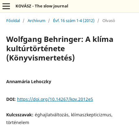
KOVÁSZ - The slow journal
Főoldal
/
Archívum
/
Évf. 16 szám 1-4 (2012)
/
Olvasó
Wolfgang Behringer: A klíma
kultúrtörténete
(Könyvismertetés)
Annamária Lehoczky
DOI:
https://doi.org/10.14267/kov.2012e5
Kulcsszavak:
éghajlatváltozás, klímaszkepticizmus,
történelem