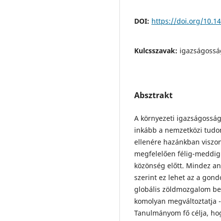
DOI:
https://doi.org/10.1
Kulcsszavak:
igazságossá
Absztrakt
A környezeti igazságosság
inkább a nemzetközi tudo
ellenére hazánkban viszony
megfelelően félig-meddig
közönség előtt. Mindez a
szerint ez lehet az a gon
globális zöldmozgalom berk
komolyan megváltoztatja 
Tanulmányom fő célja, hog