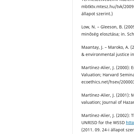
mbtktv.mtesz.hu/tvk/2009/
állapot szerint.)
Low, N. – Gleeson, B. (200
minőség elosztása; in. Sch
Maantay, J. – Maroko, A. (
& environmental justice i
Martínez-Alier, J. (2000): 
Valuation; Harvard Semina
ecoethics.net/hsev/200003t
Martínez-Alier, J. (2001): 
valuation; Journal of Haza
Martínez-Alier, J. (2002):
UNRISD for the WSSD
htt
(2011. 09. 24-i állapot szer