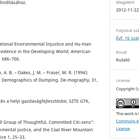
Megjelent
lindításához.
2012-11-2
Folyóirat s
Évf. 16 szá
National Environmental Injustice and Hu-man
 Evidence in the Developing World; American
Rovat
, 686–706.
Kutató
 A. B. – Oakes, J. M. – Fraser, M. R. (1994):
e Demographics of Dumping. De-mography, 31,
License
Copyright (
tés a helyi gazdaságfejlesztésbe; SZTE GTK,
This work is
Commons Att
all Group of Thoughtful, Committed Citi-zens”:
License
.
mental Justice, and the Coal River Mountain
ice 1, 25–33.