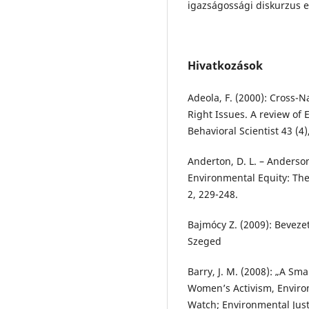
igazságossági diskurzus e
Hivatkozások
Adeola, F. (2000): Cross-
Right Issues. A review of
Behavioral Scientist 43 (4)
Anderton, D. L. – Anderson,
Environmental Equity: Th
2, 229-248.
Bajmócy Z. (2009): Beveze
Szeged
Barry, J. M. (2008): „A Sm
Women’s Activism, Environ
Watch; Environmental Just