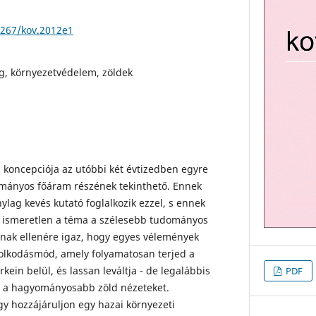
4267/kov.2012e1
g, környezetvédelem, zöldek
 koncepciója az utóbbi két évtizedben egyre
mányos főáram részének tekinthető. Ennek
lag kevés kutató foglalkozik ezzel, s ennek
 ismeretlen a téma a szélesebb tudományos
nnak ellenére igaz, hogy egyes vélemények
dolkodásmód, amely folyamatosan terjed a
ein belül, és lassan leváltja - de legalábbis
PDF
- a hagyományosabb zöld nézeteket.
y hozzájáruljon egy hazai környezeti