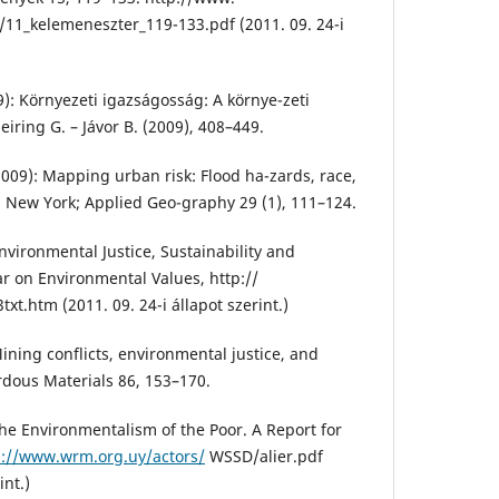
11_kelemeneszter_119-133.pdf (2011. 09. 24-i
9): Környezeti igazságosság: A környe-zeti
eiring G. – Jávor B. (2009), 408–449.
2009): Mapping urban risk: Flood ha-zards, race,
n New York; Applied Geo-graphy 29 (1), 111–124.
Environmental Justice, Sustainability and
r on Environmental Values, http://
xt.htm (2011. 09. 24-i állapot szerint.)
Mining conflicts, environmental justice, and
rdous Materials 86, 153–170.
 The Environmentalism of the Poor. A Report for
p://www.wrm.org.uy/actors/
WSSD/alier.pdf
int.)