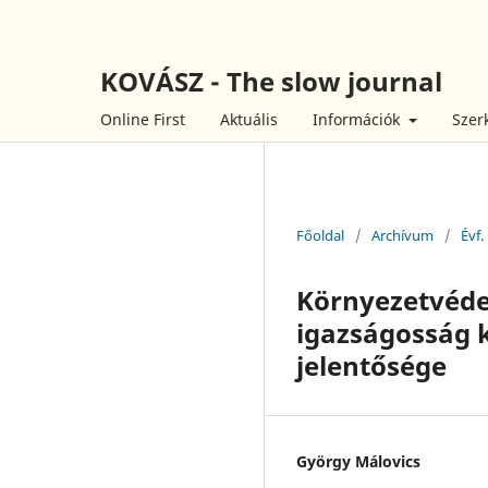
KOVÁSZ - The slow journal
Online First
Aktuális
Információk
Szer
Főoldal
/
Archívum
/
Évf.
Környezetvéde
igazságosság k
jelentősége
György Málovics