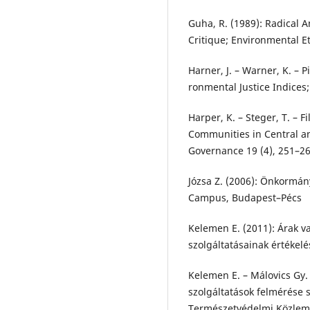
Guha, R. (1989): Radical 
Critique; Environmental Et
Harner, J. – Warner, K. – P
ronmental Justice Indices
Harper, K. – Steger, T. – 
Communities in Central a
Governance 19 (4), 251–26
Józsa Z. (2006): Önkormány
Campus, Budapest–Pécs
Kelemen E. (2011): Árak 
szolgáltatásainak értékelé
Kelemen E. – Málovics Gy.
szolgáltatások felmérése s
Természetvédelmi Közlemé