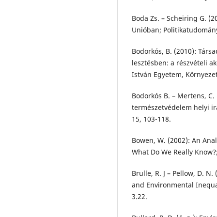
Boda Zs. – Scheiring G. (2
Unióban; Politikatudomány
Bodorkós, B. (2010): Társa
lesztésben: a részvételi a
István Egyetem, Környezet
Bodorkós B. – Mertens, C. 
természetvédelem helyi i
15, 103-118.
Bowen, W. (2002): An Anal
What Do We Really Know?;
Brulle, R. J – Pellow, D. 
and Environmental Inequal
3.22.