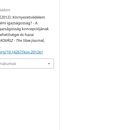
idézni
. (2012). Környezetvédelem
lmi igazságosság? - A
igazságosság koncepciójának
lehetőségei és hazai
.
KOVÁSZ - The Slow Journal
,
.
.org/10.14267/kov.2012e1
ormátumok