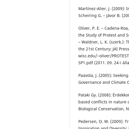
Martínez-Alier, J. (2009):
Scheiring G. – Jávor B. (20
Oliver, P. E. – Cadena-Roa
the Study of Protest and S
– Waldner, L. K. (szerk.): T
the 21st Century; JAI Pres
wisc.edu/~oliver/PROTES
SP1.pdf (2011. 09. 24-i áll
Paavola, J. (2005): Seekin
Governance and Climate Ch
Pataki Gy. (2008): Érdekk
based conflicts in nature
Biological Conservation, 
Pedersen, O. W. (2009): Tr
Inspiration and Diversity;