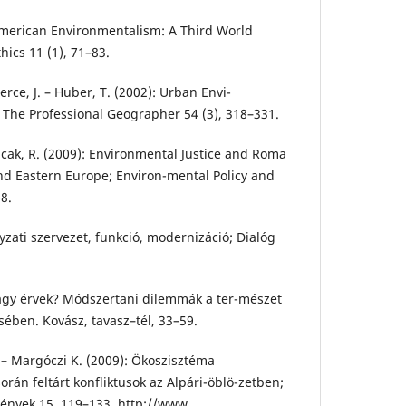
American Environmentalism: A Third World
hics 11 (1), 71–83.
ierce, J. – Huber, T. (2002): Urban Envi-
; The Professional Geographer 54 (3), 318–331.
Filcak, R. (2009): Environmental Justice and Roma
nd Eastern Europe; Environ-mental Policy and
8.
zati szervezet, funkció, modernizáció; Dialóg
vagy érvek? Módszertani dilemmák a ter-mészet
sében. Kovász, tavasz–tél, 33–59.
 – Margóczi K. (2009): Ökoszisztéma
orán feltárt konfliktusok az Alpári-öblö-zetben;
nyek 15, 119–133. http://www.