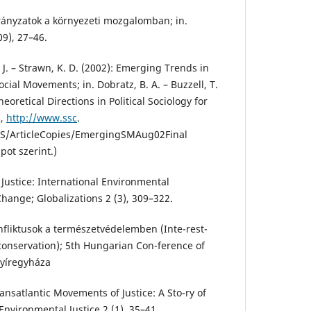
 Irányzatok a környezeti mozgalomban; in.
09), 27–46.
, J. – Strawn, K. D. (2002): Emerging Trends in
ocial Movements; in. Dobratz, B. A. – Buzzell, T.
heoretical Directions in Political Sociology for
s,
http://www.ssc
.
TS/ArticleCopies/EmergingSMAug02Final
apot szerint.)
g Justice: International Environmental
ange; Globalizations 2 (3), 309–322.
onfliktusok a természetvédelemben (Inte-rest-
 conservation); 5th Hungarian Con-ference of
Nyíregyháza
ansatlantic Movements of Justice: A Sto-ry of
 Environmental Justice 2 (1), 35–41.