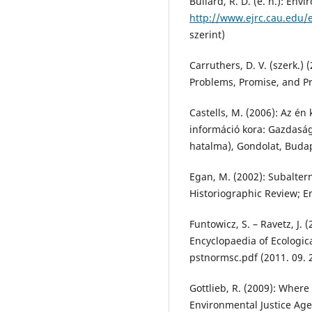
Bullard, R. D. (é. n.): Env
http://www.ejrc.cau.edu/
szerint)
Carruthers, D. V. (szerk.) 
Problems, Promise, and Pr
Castells, M. (2006): Az én
információ kora: Gazdaság,
hatalma), Gondolat, Buda
Egan, M. (2002): Subalter
Historiographic Review; E
Funtowicz, S. – Ravetz, J. 
Encyclopaedia of Ecologic
pstnormsc.pdf (2011. 09. 2
Gottlieb, R. (2009): Where
Environmental Justice Agen