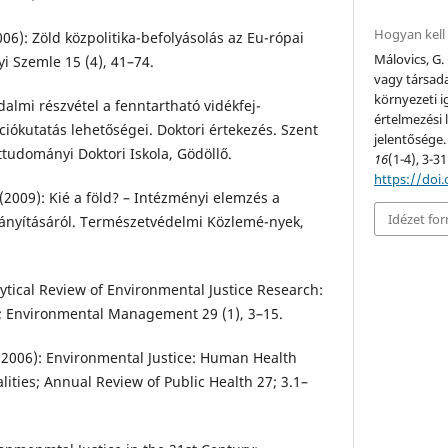
Hogyan kell 
006): Zöld közpolitika-befolyásolás az Eu-rópai
Málovics, G
i Szemle 15 (4), 41–74.
vagy társada
környezeti 
dalmi részvétel a fenntartható vidékfej-
értelmezési 
kciókutatás lehetőségei. Doktori értekezés. Szent
jelentősége
tudományi Doktori Iskola, Gödöllő.
16
(1-4), 3-31
https://doi
(2009): Kié a föld? – Intézményi elemzés a
Idézet f
rányításáról. Természetvédelmi Közlemé-nyek,
ytical Review of Environmental Justice Research:
 Environmental Management 29 (1), 3–15.
N. (2006): Environmental Justice: Human Health
ities; Annual Review of Public Health 27; 3.1–