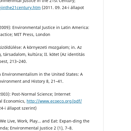
ironmenmtal Justice in the 21st Century;
ejinthe21century.htm
(2011. 09. 24-i állapot
(2009): Environmental Justice in Latin America:
actice; MIT Press, London
 kizöldülése: A környezeti mozgalom; in. Az
 társadalom, kultúra; II. kötet (Az identitás
pest, 213–240.
n Environmentalism in the United States: A
nvironment and History 8, 21–41.
(2003): Post-Normal Science; Internet
al Economics,
http://www.ecoeco.org/pdf/
4-i állapot szerint)
 We Live, Work, Play... and Eat: Expan-ding the
da; Environmental Justice 2 (1), 7–8.