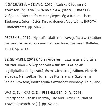
NEMESLAKI A. – SZIVA I. (2016): Átalakuló fogyasztói
szokások. In: Sziva I. – Nemeslaki A. (szerk.): Utazás E-
Világban. Internet és versenyképesség a turizmusban.
Budapest: Információs Társadalomért Alapítvány, INFOTA
Kutatóintézet. pp. 58–73.
PÉCSEK B. (2019): Nyaralás alatti munkavégzés: a workcation
turizmus elméleti és gyakorlati kérdései. Turizmus Bulletin.
19(1). pp. 4–13.
SZIGETVÁRI J. (2018): 10 év érdekes mozzanatai a digitális
turizmusban – Miképpen vált a turizmus az egyik
legdigitálisabb ágazattá, és mi várható a jövőben. Plenáris
előadás. Nemzetközi Turizmus Konferencia. Széchenyi
István Egyetem, Kautz Gyula Gazdaságtudományi Ka r, Győr.
WANG, D. – XIANG, Z. – FESENMAIER, D. R. (2016):
Smartphone Use in Everyday Life and Travel. Journal of
Travel Research. 55(1). pp. 52–63.