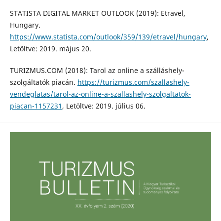
STATISTA DIGITAL MARKET OUTLOOK (2019): Etravel,
Hungary.
https://www.statista.com/outlook/359/139/etravel/hungary
,
Letöltve: 2019. május 20.
TURIZMUS.COM (2018): Tarol az online a szálláshely-
szolgáltatók piacán.
https://turizmus.com/szallashely-
vendeglatas/tarol-az-online-a-szallashely-szolgaltatok-
piacan-1157231
, Letöltve: 2019. július 06.