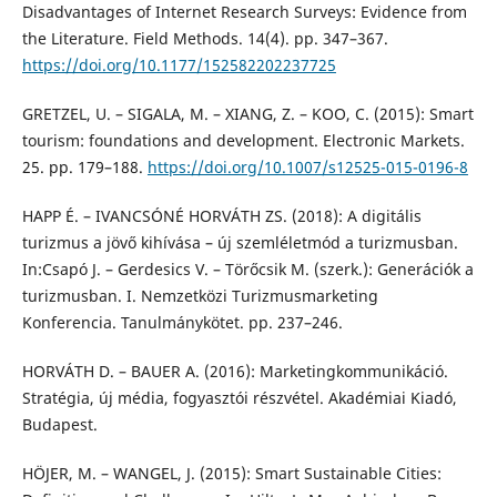
Disadvantages of Internet Research Surveys: Evidence from
the Literature. Field Methods. 14(4). pp. 347–367.
https://doi.org/10.1177/152582202237725
GRETZEL, U. – SIGALA, M. – XIANG, Z. – KOO, C. (2015): Smart
tourism: foundations and development. Electronic Markets.
25. pp. 179–188.
https://doi.org/10.1007/s12525-015-0196-8
HAPP É. – IVANCSÓNÉ HORVÁTH ZS. (2018): A digitális
turizmus a jövő kihívása – új szemléletmód a turizmusban.
In:Csapó J. – Gerdesics V. – Törőcsik M. (szerk.): Generációk a
turizmusban. I. Nemzetközi Turizmusmarketing
Konferencia. Tanulmánykötet. pp. 237–246.
HORVÁTH D. – BAUER A. (2016): Marketingkommunikáció.
Stratégia, új média, fogyasztói részvétel. Akadémiai Kiadó,
Budapest.
HÖJER, M. – WANGEL, J. (2015): Smart Sustainable Cities: