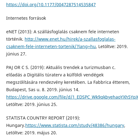
https://doi.org/10.1177/0047287514535847
Internetes források
eNET (2013): A szállásfoglalás csaknem fele interneten
történik.
http://www.enet.hu/hirek/a-szallasfoglalas-
csaknem-fele-interneten-tortenik/?lang=hu
, Letöltve: 2019.
június 27.
PAJ OR C S. (2019): Aktuális trendek a turizmusban c.
előadás a Digitális túraterv a külföldi vendégek
megszólítására rendezvény keretében. La Fabbrica étterem,
Budapest, Sas u. 8. 2019. június 14.
https://drive.google.com/file/d/1_EDSPC_Wk9qkbyehaoYXh5Yp
Letöltve: 2019. június 25.
STATISTA COUNTRY REPORT (2019):
Hungary.
https://www.statista.com/study/48386/hungary
,
Letöltve: 2019. május 20.