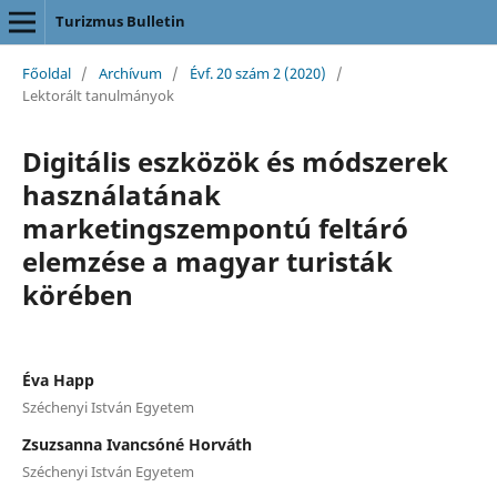
Turizmus Bulletin
Főoldal
/
Archívum
/
Évf. 20 szám 2 (2020)
/
Lektorált tanulmányok
Digitális eszközök és módszerek
használatának
marketingszempontú feltáró
elemzése a magyar turisták
körében
Éva Happ
Széchenyi István Egyetem
Zsuzsanna Ivancsóné Horváth
Széchenyi István Egyetem