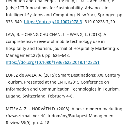
Definition and Challenges. In: Hilty, L. M. – Aebischer, B.
(eds): ICT Innovations for Sustainability, Advances in
Intelligent Systems and Computing. New York, Springer. pp.
333–349.
https://doi.org/10.1007/978-3
-319-09228-7_20
LAW, R. – CHENG CHU CHAN, I. – WANG, L. (2018): A
comprehensive review of mobile technology use in
hospitality and tourism. Journal of Hospitality Marketing &
Management.27(6). pp. 626–648.
https://doi.org/10.1080/19368623.2018.1423251
LOPEZ de AVILA, A. (2015): Smart Destinations: XXI Century
Tourism. Presented at the ENTER2015 Conference on
Information and Communication Technologies in Tourism,
Lugano, Switzerland, February 4-6.
MITEV A. Z. – HORVÁTH D. (2008): A posztmodern marketing
rózsaszirmai. Vezetéstudomány/Budapest Management
Review.39(9). pp. 4–18.