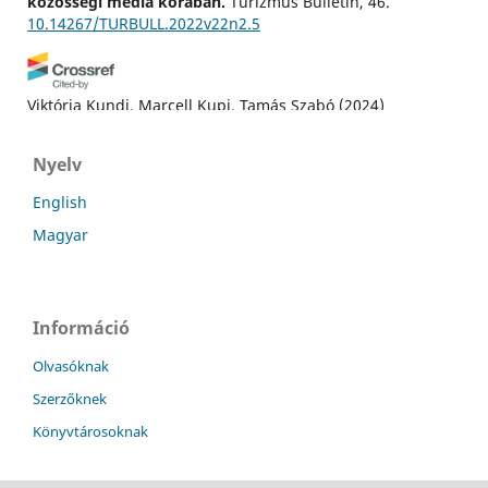
közösségi média korában.
Turizmus Bulletin, 46.
10.14267/TURBULL.2022v22n2.5
Viktória Kundi, Marcell Kupi, Tamás Szabó
(2024)
A kriptovaluta turizmus dinamikájára gyakorolt
hatásának vizsgálata: jogi meglátások Spanyolországból,
Nyelv
Franciaországból, Horvátországból és Hollandiából.
Turizmus Bulletin, 24(2), 31.
English
10.14267/TURBULL.2024v24n2.4
Magyar
Információ
Olvasóknak
Szerzőknek
Könyvtárosoknak