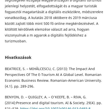
segítségével vizsgálja Magyarországon a digitális turizmus
jelenlegi helyzetét, elfogadottságát és a magyar turisták
fogyasztói magatartását a digitális eszközökre, módszerekre
vonatkozólag. A kutatás 2018 októbere és 2019 márciusa
között zajlott több mint 500 fő online megkérdezésével. A
kitöltött kérdőívek elemzése választ ad arra, hogyan
viszonyulnak a m agyarok a digitális fejlődéshez a
turizmusban.
Hivatkozások
BEATRICE, S. – MIHÃLCESCU, C. (2013): The Impact And
Perspectives Of The E-Tourism At A Global Level. Romanian
Economic Business Review. Romanian-American University.
(4.1). pp. 289-296.
BENYON, D. – QUIGLEY, A. – O'KEEFE, B. – RIVA, G.
(2014):Presence and digital tourism. AI & Society. 29(4). pp.
521–529.
https://doi.org/10.1007/s00146-013-0493-8