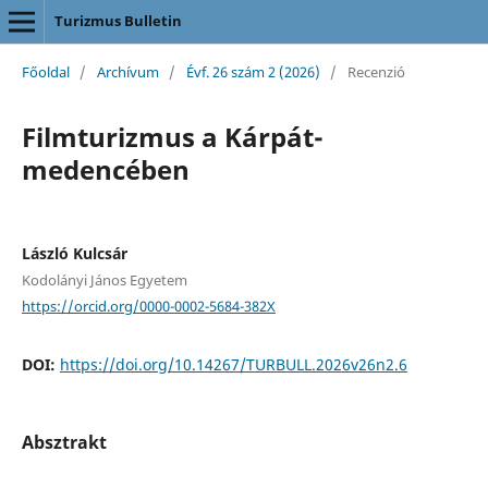
Turizmus Bulletin
Főoldal
/
Archívum
/
Évf. 26 szám 2 (2026)
/
Recenzió
Filmturizmus a Kárpát-
medencében
László Kulcsár
Kodolányi János Egyetem
https://orcid.org/0000-0002-5684-382X
DOI:
https://doi.org/10.14267/TURBULL.2026v26n2.6
Absztrakt