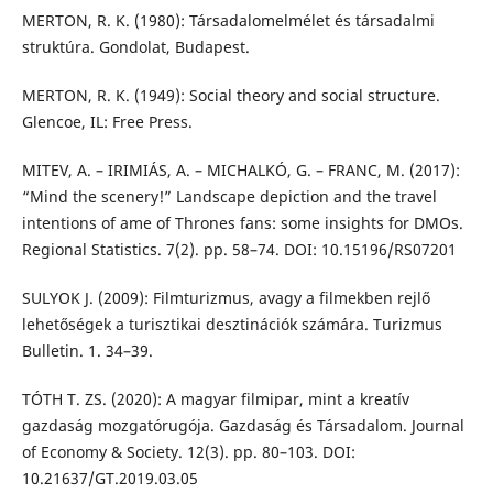
MERTON, R. K. (1980): Társadalomelmélet és társadalmi
struktúra. Gondolat, Budapest.
MERTON, R. K. (1949): Social theory and social structure.
Glencoe, IL: Free Press.
MITEV, A. – IRIMIÁS, A. – MICHALKÓ, G. – FRANC, M. (2017):
“Mind the scenery!” Landscape depiction and the travel
intentions of ame of Thrones fans: some insights for DMOs.
Regional Statistics. 7(2). pp. 58–74. DOI: 10.15196/RS07201
SULYOK J. (2009): Filmturizmus, avagy a filmekben rejlő
lehetőségek a turisztikai desztinációk számára. Turizmus
Bulletin. 1. 34–39.
TÓTH T. ZS. (2020): A magyar filmipar, mint a kreatív
gazdaság mozgatórugója. Gazdaság és Társadalom. Journal
of Economy & Society. 12(3). pp. 80–103. DOI:
10.21637/GT.2019.03.05