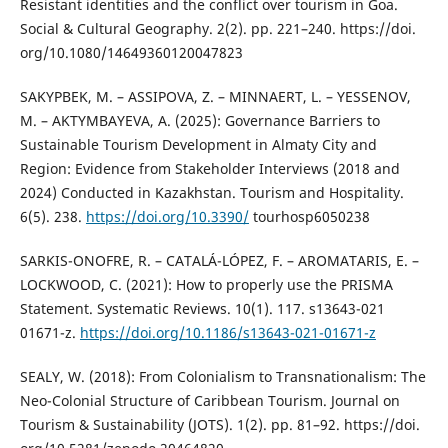
Resistant identities and the conflict over tourism in Goa.
Social & Cultural Geography. 2(2). pp. 221–240. https://doi.
org/10.1080/14649360120047823
SAKYPBEK, M. – ASSIPOVA, Z. – MINNAERT, L. – YESSENOV,
M. – AKTYMBAYEVA, A. (2025): Governance Barriers to
Sustainable Tourism Development in Almaty City and
Region: Evidence from Stakeholder Interviews (2018 and
2024) Conducted in Kazakhstan. Tourism and Hospitality.
6(5). 238.
https://doi.org/10.3390/
tourhosp6050238
SARKIS-ONOFRE, R. – CATALÁ-LÓPEZ, F. – AROMATARIS, E. –
LOCKWOOD, C. (2021): How to properly use the PRISMA
Statement. Systematic Reviews. 10(1). 117. s13643-021
01671-z.
https://doi.org/10.1186/s13643-021-01671-z
SEALY, W. (2018): From Colonialism to Transnationalism: The
Neo-Colonial Structure of Caribbean Tourism. Journal on
Tourism & Sustainability (JOTS). 1(2). pp. 81–92. https://doi.