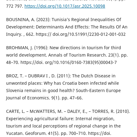
772 797.
https://doi.org/10.1017/asr.2025.10098
BOUSNINA, A. (2023): Tunisia’s Regional Inequalities Of
Development: Determinants And Effects: The Results Of An
Inquiry. , 662. https:// doi.org/10.51991/2230-012-001-032
BROHMAN, J. (1996): New directions in tourism for third
world development. Annals of Tourism Research. 23(1). pp.
48–70. https://doi. org/10.1016/0160-7383(95)00043-7
BROZ, T. – DUBRAV I , D. (2011): The Dutch Disease in
unwonted places: Why has Croatia been infected while
Slovenia remains in good health? South-Eastern Europe
Journal of Economics. 9(1). pp. 47–66.
CARTE, L. – McWATTERS, M. – DALEY, E., – TORRES, R. (2010).
Experiencing agricultural failure: Internal migration,
tourism and local perceptions of regional change in the
Yucatan. Geoforum. 41(5). pp. 700–710. https://doi.