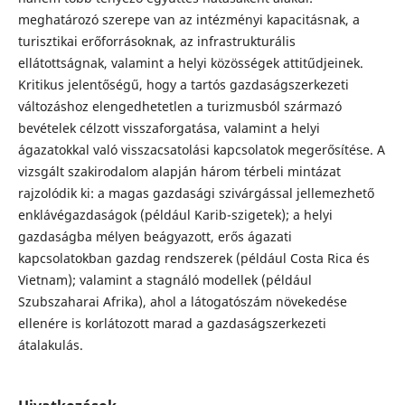
meghatározó szerepe van az intézményi kapacitásnak, a
turisztikai erőforrásoknak, az infrastrukturális
ellátottságnak, valamint a helyi közösségek attitűdjeinek.
Kritikus jelentőségű, hogy a tartós gazdaságszerkezeti
változáshoz elengedhetetlen a turizmusból származó
bevételek célzott visszaforgatása, valamint a helyi
ágazatokkal való visszacsatolási kapcsolatok megerősítése. A
vizsgált szakirodalom alapján három térbeli mintázat
rajzolódik ki: a magas gazdasági szivárgással jellemezhető
enklávégazdaságok (például Karib-szigetek); a helyi
gazdaságba mélyen beágyazott, erős ágazati
kapcsolatokban gazdag rendszerek (például Costa Rica és
Vietnam); valamint a stagnáló modellek (például
Szubszaharai Afrika), ahol a látogatószám növekedése
ellenére is korlátozott marad a gazdaságszerkezeti
átalakulás.