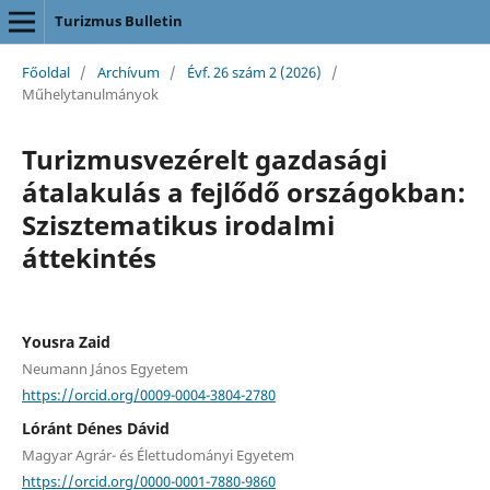
Turizmus Bulletin
Főoldal
/
Archívum
/
Évf. 26 szám 2 (2026)
/
Műhelytanulmányok
Turizmusvezérelt gazdasági
átalakulás a fejlődő országokban:
Szisztematikus irodalmi
áttekintés
Yousra Zaid
Neumann János Egyetem
https://orcid.org/0009-0004-3804-2780
Lóránt Dénes Dávid
Magyar Agrár- és Élettudományi Egyetem
https://orcid.org/0000-0001-7880-9860