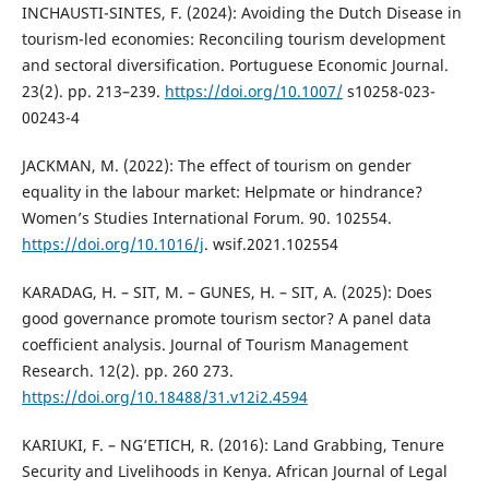
INCHAUSTI-SINTES, F. (2024): Avoiding the Dutch Disease in
tourism-led economies: Reconciling tourism development
and sectoral diversification. Portuguese Economic Journal.
23(2). pp. 213–239.
https://doi.org/10.1007/
s10258-023-
00243-4
JACKMAN, M. (2022): The effect of tourism on gender
equality in the labour market: Helpmate or hindrance?
Women’s Studies International Forum. 90. 102554.
https://doi.org/10.1016/j
. wsif.2021.102554
KARADAG, H. – SIT, M. – GUNES, H. – SIT, A. (2025): Does
good governance promote tourism sector? A panel data
coefficient analysis. Journal of Tourism Management
Research. 12(2). pp. 260 273.
https://doi.org/10.18488/31.v12i2.4594
KARIUKI, F. – NG’ETICH, R. (2016): Land Grabbing, Tenure
Security and Livelihoods in Kenya. African Journal of Legal