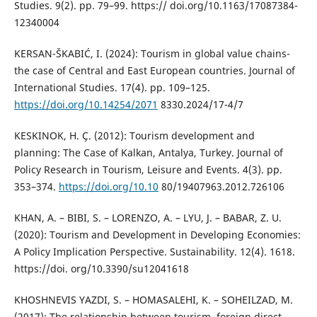
Studies. 9(2). pp. 79–99. https:// doi.org/10.1163/17087384-
12340004
KERSAN-ŠKABIĆ, I. (2024): Tourism in global value chains-
the case of Central and East European countries. Journal of
International Studies. 17(4). pp. 109–125.
https://doi.org/10.14254/2071
8330.2024/17-4/7
KESKINOK, H. Ç. (2012): Tourism development and
planning: The Case of Kalkan, Antalya, Turkey. Journal of
Policy Research in Tourism, Leisure and Events. 4(3). pp.
353–374.
https://doi.org/10.10
80/19407963.2012.726106
KHAN, A. – BIBI, S. – LORENZO, A. – LYU, J. – BABAR, Z. U.
(2020): Tourism and Development in Developing Economies:
A Policy Implication Perspective. Sustainability. 12(4). 1618.
https://doi. org/10.3390/su12041618
KHOSHNEVIS YAZDI, S. – HOMASALEHI, K. – SOHEILZAD, M.
(2017): The relationship between tourism, foreign direct