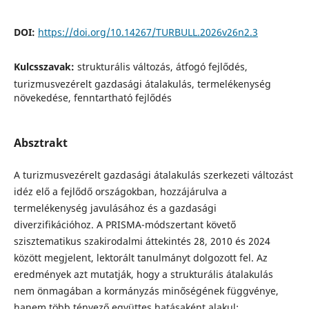
DOI:
https://doi.org/10.14267/TURBULL.2026v26n2.3
Kulcsszavak:
strukturális változás, átfogó fejlődés,
turizmusvezérelt gazdasági átalakulás, termelékenység
növekedése, fenntartható fejlődés
Absztrakt
A turizmusvezérelt gazdasági átalakulás szerkezeti változást
idéz elő a fejlődő országokban, hozzájárulva a
termelékenység javulásához és a gazdasági
diverzifikációhoz. A PRISMA-módszertant követő
szisztematikus szakirodalmi áttekintés 28, 2010 és 2024
között megjelent, lektorált tanulmányt dolgozott fel. Az
eredmények azt mutatják, hogy a strukturális átalakulás
nem önmagában a kormányzás minőségének függvénye,
hanem több tényező együttes hatásaként alakul: