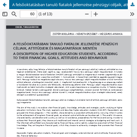
A felsőoktatásban tanuló fiatalok jellemzése pénzügyi céljaik, attitűdjeik és magatartásuk mentén